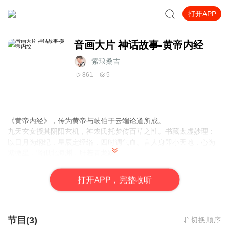
打开APP
音画大片 神话故事-黄帝内经
索琅桑吉
861
5
《黄帝内经》，传为黄帝与岐伯于云端论道所成。
九天玄女授其阴阳玄机，神农氏托梦传百草之性。书藏太虚妙理：
以日月为纲纪，星辰定经络，四时调气血。言人身即小天地，心为
紫微星，肾似北海渊，肝若青龙跃。
岐伯问曰：“如何驻形？”黄帝答：“法于阴阳，和于术数，食饮有
节，起居有常，方能与天地同寿，合道长生。”
打
开
A
P
P，完整收听
此书乃上古神谕，藏天人合一之秘，护华夏生民五千年。
节目(3)
切换顺序