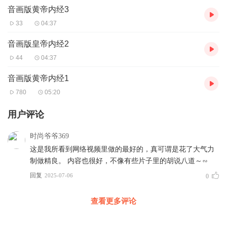
音画版黄帝内经3
33
04:37
音画版皇帝内经2
44
04:37
音画版黄帝内经1
780
05:20
用户评论
时尚爷爷369
这是我所看到网络视频里做的最好的，真可谓是花了大气力
制做精良。 内容也很好，不像有些片子里的胡说八道～∽
回复
2025-07-06
0
查看更多评论