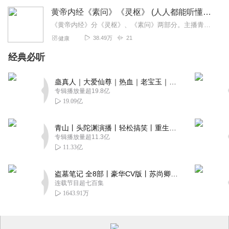
黄帝内经《素问》《灵枢》 (人人都能听懂的白话文)
《黄帝内经》分《灵枢》、《素问》两部分。主播青蓝将以纯白话文的形式演绎黄帝内经，演播人人都能听得懂的黄帝内经。有文字注解对照。更多青蓝视频作品请登录：https...
38.49万
21
健康
经典必听
蛊真人｜大爱仙尊｜热血｜老宝玉｜多人VIP免费有声剧
专辑播放量超19.8亿
19.09亿
青山丨头陀渊演播丨轻松搞笑丨重生穿越丨古代权谋丨VIP免费 | 多人有声剧
专辑播放量超11.3亿
11.33亿
盗墓笔记 全8部丨豪华CV版丨苏尚卿&边江 领衔 多人有声剧丨冠声文化丨南派三叔
连载节目超七百集
1643.91万