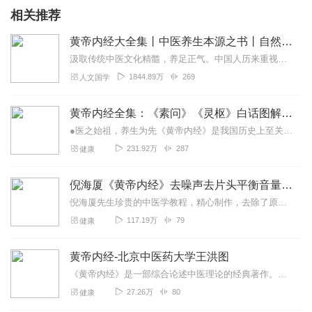
相关推荐
黄帝内经大全集丨中医养生本源之书丨自然养生法
汲取传统中医文化精髓，养足正气。中国人历来重视养生，在林林总总的历代养生书籍中，价值最大、影响最深的当数《黄帝内经》，这部书有“医学之宗...
1844.89万
269
人文国学
黄帝内经全集：《素问》《灵枢》白话图解版 | 中医养生经典
●医之始祖，养生为先《黄帝内经》是我国历史上至关重要的一部医学典籍，已传承2000多年，翻译成10多种语言。也是中国养生术的根源。●轻松读懂，指导运用本节目...
231.92万
287
健康
倪海厦《黄帝内经》去噪声去片头平衡音量高清音频
倪海厦先生珍贵的中医学教程，精心制作，去除了原视频教程中的噪声，片头和室内混响，让你静心学习，也方便自己学习，值得收藏。可能有些集少了是被官网下了，要mp3无广...
117.19万
79
健康
黄帝内经-北京中医药大学王洪图
《黄帝内经》是一部综合论述中医理论的经典著作。它的成书是以古代的解剖知识为基础，古代的哲学思想为指导，通过对生命现象的长期观察，以及医疗实践的反复验证，由感性到...
27.26万
80
健康