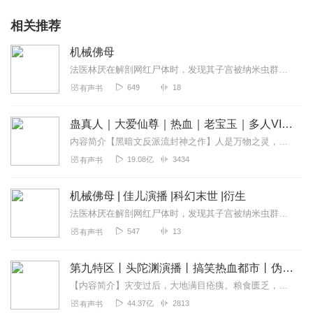
相关推荐
机械佛母
法医林厌在解剖网红尸体时，发现其子宫被纳米虫群控制，生殖器官竟成暗网拍卖的NFT。刑侦队长宋余杭的机械义肢失控，与死者子宫内的《药师经》纳米符文产生关联。林厌通...
649
18
有声书
蛊真人｜大爱仙尊｜热血｜老宝玉｜多人VIP免费有声剧
内容简介【黑暗文反派流封神之作】人是万物之灵，蛊是天地真精。一个穿越者不断重生的故事。一个养蛊、炼蛊、用蛊的奇特世界。配音组（男角色）老宝玉旁白...
19.08亿
3434
有声书
机械佛母 | 佳儿演播 |科幻末世 |衍生
法医林厌在解剖网红尸体时，发现其子宫被纳米虫群控制，生殖器官竟成暗网拍卖的NFT。刑侦队长宋余杭的机械义肢失控，与死者子宫内的《药师经》纳米符文产生关联。林厌通...
547
13
有声书
第九特区丨头陀渊演播丨搞笑热血都市丨伪戒丨VIP免费多人有声剧
【内容简介】灾变过后，大地满目疮痍。粮食匮乏，资源紧俏，局势混乱……一位从待规划区杀出来的青年，背对着漫天黄沙，孤身来到九区谋生，却不曾想偶然结识三五好友，一念...
44.37亿
2813
有声书