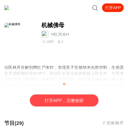
打开APP
机械佛母
H红河水H
1085
2
法医林厌在解剖网红尸体时，发现其子宫被纳米虫群控制，生殖器
官竟成暗网拍卖的NFT。刑侦队长宋余杭的机械义肢失控，与死者
子宫内的《药师经》纳米符文产生关联。林厌通过脑机接口潜入死
者记忆，意外发现非法代孕硬盘，里面记录着三十八个量子纠缠胚
胎的实验数据。随着调查深入，神秘的“生命树系统”浮出水面，而更
大的危机才刚刚开始......
打
开
A
P
P，完整收听
节目(29)
切换顺序