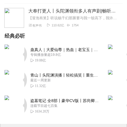
大奉打更人丨头陀渊领衔多人有声剧|畅听全集|王鹤棣、田曦薇主演影视剧原著|卖报小郎君
【冒泡有奖】听说杨千幻那厮要与我一较高下，我许七安要开始装叉了！快进入声音播放页戳下方输入框，冒个泡偷偷告诉我，我要用哪些诗词才能胜过他？说得好的，有赏！202...
110.62亿
1754
有声书
经典必听
蛊真人｜大爱仙尊｜热血｜老宝玉｜多人VIP免费有声剧
专辑播放量超19.8亿
19.08亿
青山丨头陀渊演播丨轻松搞笑丨重生穿越丨古代权谋丨VIP免费 | 多人有声剧
最近一周更新
11.32亿
盗墓笔记 全8部丨豪华CV版丨苏尚卿&边江 领衔 多人有声剧丨冠声文化丨南派三叔
连载节目超七百集
1634.20万