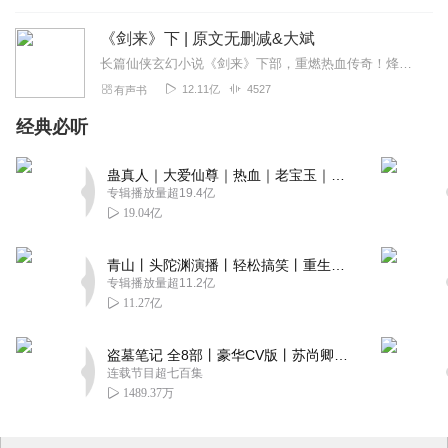
《剑来》下 | 原文无删减&大斌
长篇仙侠玄幻小说《剑来》下部，重燃热血传奇！烽火戏诸侯、大斌再次携手继《雪中悍刀行》之后又一力作【剧情简介】一个生长在北方的贫寒少年，当他有一天看到头顶竟有成千...
12.11亿
4527
有声书
经典必听
蛊真人｜大爱仙尊｜热血｜老宝玉｜多人VIP免费有声剧
专辑播放量超19.4亿
19.04亿
青山丨头陀渊演播丨轻松搞笑丨重生穿越丨古代权谋丨VIP免费 | 多人有声剧
专辑播放量超11.2亿
11.27亿
盗墓笔记 全8部丨豪华CV版丨苏尚卿&边江 领衔 多人有声剧丨冠声文化丨南派三叔
连载节目超七百集
1489.37万