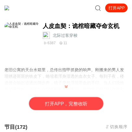
打开APP
人皮血契：诡棺暗藏夺命玄机
北际过客穿梭
6387
11
老旧公寓的天台水箱里，总传出指甲抓挠的响声。刚搬来的男人发
现锈迹斑斑的铁皮下，蜷缩着浑身湿透的血衣女子。每到子夜，楼
道便会响起追逐的脚步声，镜子突然浮现带血的手印。当人们说他
发了癔症时，顶楼住户却在雨夜离奇失踪，监控显示最后站在天台
的人正是他。在这座住满秘密的筒子楼里，锈蚀的铁门上刻着镇邪
符咒，地下室堆满发霉的黄表纸，邻居们身上都带着棺材铺的纸灰
打
开
A
P
P，完整收听
味。看似普通的民间鬼事背后，剥开邪祟作祟的迷雾，暗门里供奉
的阴森神龛，供桌上腐烂的活禽，正上演着比怨灵更扭曲的人性交
易——而你听见的啜泣声，也许正来自通风管道里那只窥视已久的
节目(172)
切换顺序
眼睛。