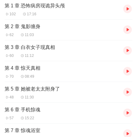
第 1 章 恐怖病房现诡异头颅
102
17:16
第 2 章 鬼影缠身
62
11:03
第 3 章 白衣女子现真相
60
11:12
第 4 章 惊天真相
70
08:49
第 5 章 她被老太太附身了
48
11:30
第 6 章 手机惊魂
57
15:22
第 7 章 惊魂浴室