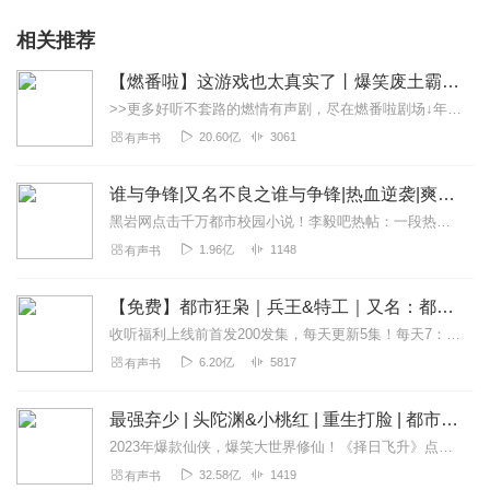
相关推荐
【燃番啦】这游戏也太真实了丨爆笑废土霸榜神作丨紫襟剧社制作
>>更多好听不套路的燃情有声剧，尽在燃番啦剧场↓年度重磅推荐本专辑为VIP免费专辑每天上午10点5集更新，订阅可以听到最新内容哦！每周抽一个专辑五星优质评论送...
20.60亿
3061
有声书
谁与争锋|又名不良之谁与争锋|热血逆袭|爽文爆笑|会员免费
黑岩网点击千万都市校园小说！李毅吧热帖：一段热血的青春故事，一个狂拽屌丝的逆袭传奇。热血都市主播探月倾情演绎【内容简介】两年前，她是丑逼，我是男神；...
1.96亿
1148
有声书
【免费】都市狂枭｜兵王&特工｜又名：都市之最强狂兵版
收听福利上线前首发200发集，每天更新5集！每天7：30更新，多多点赞订阅评论。不定时爆更！内容简介陈六合，国之重器，猛虎出笼!亦正亦邪的他注定有着无法平淡的命...
6.20亿
5817
有声书
最强弃少 | 头陀渊&小桃红 | 重生打脸 | 都市修真
2023年爆款仙侠，爆笑大世界修仙！《择日飞升》点击传送2021年神书力荐：《大奉打更人》限时免费不容错过【强烈推荐】●独一无二的都市修真●千万点击，起点榜...
32.58亿
1419
有声书