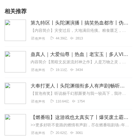
相关推荐
第九特区丨头陀渊演播丨搞笑热血都市丨伪戒丨VIP免费多人有声剧
【内容简介】灾变过后，大地满目疮痍。粮食匮乏，资源紧俏，局势混乱……一位从待规划区杀出来的青年，背对着漫天黄沙，孤身来到九区谋生，却不曾想偶然结识三五好友，一念...
44.39亿
2813
有声书
蛊真人｜大爱仙尊｜热血｜老宝玉｜多人VIP免费有声剧
内容简介【黑暗文反派流封神之作】人是万物之灵，蛊是天地真精。一个穿越者不断重生的故事。一个养蛊、炼蛊、用蛊的奇特世界。配音组（男角色）老宝玉旁白...
19.11亿
3434
有声书
大奉打更人丨头陀渊领衔多人有声剧|畅听全集|王鹤棣、田曦薇主演影视剧原著|卖报小郎君
【冒泡有奖】听说杨千幻那厮要与我一较高下，我许七安要开始装叉了！快进入声音播放页戳下方输入框，冒个泡偷偷告诉我，我要用哪些诗词才能胜过他？说得好的，有赏！202...
110.64亿
1754
有声书
【燃番啦】这游戏也太真实了丨爆笑废土霸榜神作丨紫襟剧社制作
>>更多好听不套路的燃情有声剧，尽在燃番啦剧场↓年度重磅推荐本专辑为VIP免费专辑每天上午10点5集更新，订阅可以听到最新内容哦！每周抽一个专辑五星优质评论送...
20.62亿
3061
有声书