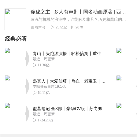
诡秘之主 | 多人有声剧丨同名动画原著 | 西幻克苏鲁 | 乌贼作品
蒸汽与机械的浪潮中，谁能触及非凡？历史和黑暗的迷雾里，又是谁在耳语？我从诡秘中醒来，睁眼看见这个世界：枪械，大炮，巨舰，飞空艇，差分机；魔药，占卜，诅咒，倒吊人...
23.51亿
2070
有声书
经典必听
青山丨头陀渊演播丨轻松搞笑丨重生穿越丨古代权谋丨VIP免费 | 多人有声剧
最近一周更新
11.36亿
蛊真人｜大爱仙尊｜热血｜老宝玉｜多人VIP免费有声剧
专辑播放量超19.1亿
19.11亿
盗墓笔记 全8部丨豪华CV版丨苏尚卿&边江 领衔 多人有声剧丨冠声文化丨南派三叔
最近一周更新
1724.28万