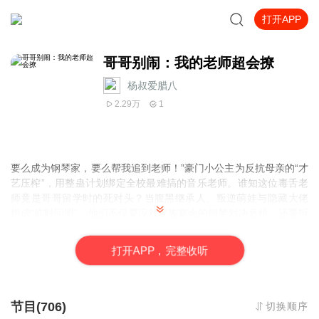
打开APP
哥哥别闹：我的老师超会撩
杨叔爱腊八
2.29万
1
要么成为钢琴家，要么帮我追到老师！”豪门小公主为反抗母亲的“才
艺压榨”，用整蛊计划绑定全校最难搞的音乐老师。谁知这位毒舌老
师竟是哥哥留学时的死对头？当腹黑继承人、叛逆萌娃与隐藏大佬
组成“临时同盟”，他们不仅要应对家族宴会的
钢琴对决危机
，还要拆
穿神秘对手的
乐谱阴谋
。可当假戏逐渐真做，哥哥的“保护欲”为何突
然失控？老师深夜弹的诡异旋律，又藏着怎样的过去？这场始于博
打
开
A
P
P，完整收听
弈的缘分，终将在黑白琴键上弹出
意想不到的和弦
……
节目(706)
切换顺序