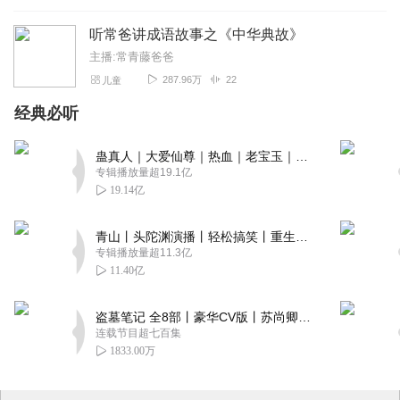
听常爸讲成语故事之《中华典故》
主播:常青藤爸爸
287.96万
22
儿童
经典必听
蛊真人｜大爱仙尊｜热血｜老宝玉｜多人VIP免费有声剧
专辑播放量超19.1亿
19.14亿
青山丨头陀渊演播丨轻松搞笑丨重生穿越丨古代权谋丨VIP免费 | 多人有声剧
专辑播放量超11.3亿
11.40亿
盗墓笔记 全8部丨豪华CV版丨苏尚卿&边江 领衔 多人有声剧丨冠声文化丨南派三叔
连载节目超七百集
1833.00万