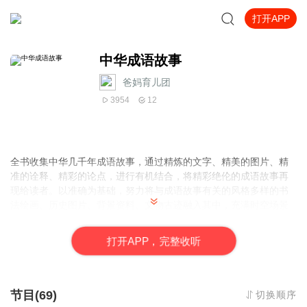
打开APP
中华成语故事
爸妈育儿团
3954
12
全书收集中华几千年成语故事，通过精炼的文字、精美的图片、精
准的诠释、精彩的论点，进行有机结合，将精彩绝伦的成语故事再
现给读者。以准确为基础，努力将与成语故事有关的风格多样的书
法绘画、历史图片、背景资料、文物古迹融入其中，充满时空场景
感。以文带图，根据文字用成语所反映的历史特点和意义，展示图
片的丰富、系统性，使读者通过全面、简练的文字，多角度、全方
打
开
A
P
P，完整收听
位真实感受中华成语故事的巨大魅力。
节目(69)
切换顺序