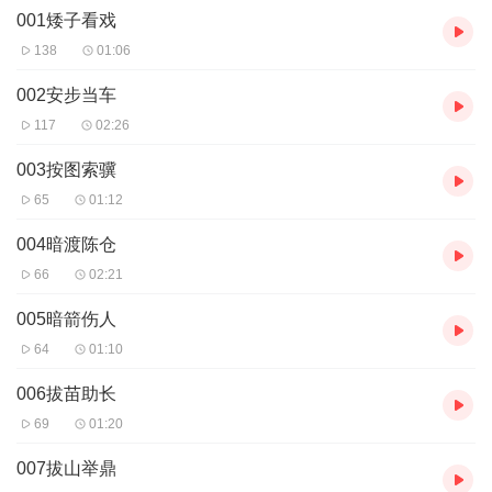
001矮子看戏
138
01:06
002安步当车
117
02:26
003按图索骥
65
01:12
004暗渡陈仓
66
02:21
005暗箭伤人
64
01:10
006拔苗助长
69
01:20
007拔山举鼎