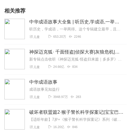
相关推荐
中华成语故事大全集 | 听历史,学成语,一举两得
听历史，学成语，一举两得。这个专辑建立最早，且最初为手机录制，水平低，音量小，录得不好。换了设备之后，又把前七百条音频一条一条重新录制替换了一遍。有不少听众朋友...
653.20万
2246
儿童
神探迈克狐· 千面怪盗|侦探大赛|灰狼危机|多多罗
新专辑点击收听《神探迈克狐·怪盗归来篇｜多多罗》！！！>>>点击进入主播橱窗购买《神探迈克狐》系列图书吧!<<<多多罗故事【点击前往】收听多多罗其他好玩有趣的故...
24.66亿
834
儿童
中华成语故事
成语故事见知益行
3948.97万
283
儿童
破坏者联盟篇2·猴子警长科学探案记|宝宝巴士故事
【适听年龄】7岁+《猴子警长科学探案记》系列《破坏者联盟篇1·猴子警长科学探案记》>>>《破坏者联盟篇2·猴子警长科学探案记》>>>《破坏者联盟篇3·猴子警长科...
16.20亿
846
儿童