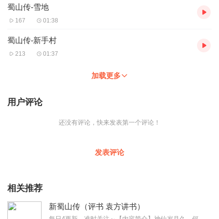
蜀山传-雪地
167
01:38
蜀山传-新手村
213
01:37
加载更多
用户评论
还没有评论，快来发表第一个评论！
发表评论
相关推荐
新蜀山传（评书 袁方讲书）
每日4更新，准时关注～【内容简介】神仙岁月久，何必寻烦恼？大神通者自是不在意这些小小的星辰变幻，只可怜那无辜的现世小人物穿越到了蜀山。正邪纷争，但，何谓正，何谓...