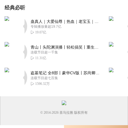
经典必听
蛊真人｜大爱仙尊｜热血｜老宝玉｜多人VIP免费有声剧
专辑播放量超19.7亿
19.07亿
青山丨头陀渊演播丨轻松搞笑丨重生穿越丨古代权谋丨VIP免费 | 多人有声剧
连载节目超一千集
11.31亿
盗墓笔记 全8部丨豪华CV版丨苏尚卿&边江 领衔 多人有声剧丨冠声文化丨南派三叔
连载节目超七百集
1596.32万
© 2014-
2026
喜马拉雅 版权所有