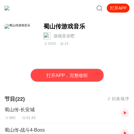
打开APP
蜀山传游戏音乐
游戏音乐吧
6091
24
打
开
A
P
P，完整收听
节目(22)
切换顺序
蜀山传-长安城
665
01:43
蜀山传-战斗4-Boss