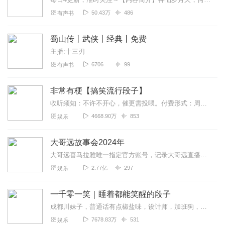
50.43万
486
有声书
蜀山传丨武侠丨经典丨免费
主播:十三刃
6706
99
有声书
非常有梗【搞笑流行段子】
收听须知：不许不开心，催更需投喂。付费形式：周一付费更新，周四免费更新。不定期加更。会员免费听，或单期2.99元订购听（二选一即可）！本节目由喜马拉雅独家出品说...
4668.90万
853
娱乐
大哥远故事会2024年
大哥远喜马拉雅唯一指定官方账号，记录大哥远直播时讲述每段故事会，用最接地气的东北话带你身临其境走进每一段故事会，你笑了就行，不要纠结故事的真实性。故事消失的就是...
2.77亿
297
娱乐
一千零一笑｜睡着都能笑醒的段子
成都川妹子，普通话有点椒盐味，设计师，加班狗，每周一单更，欢迎订阅。【主播有声书系列一键直达】适合小学到高中青少年听的趣味故事有声书：孩子最爱的启智笑话书越听...
7678.83万
531
娱乐