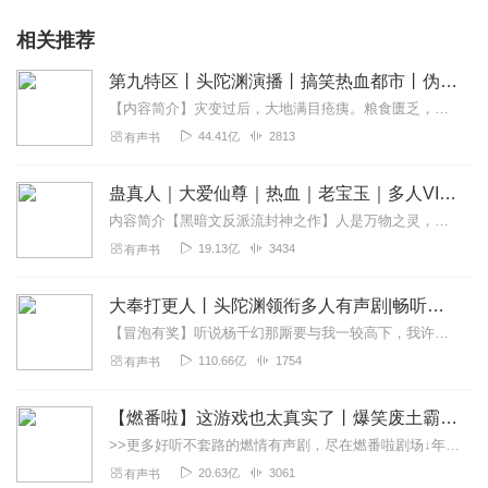
相关推荐
第九特区丨头陀渊演播丨搞笑热血都市丨伪戒丨VIP免费多人有声剧
【内容简介】灾变过后，大地满目疮痍。粮食匮乏，资源紧俏，局势混乱……一位从待规划区杀出来的青年，背对着漫天黄沙，孤身来到九区谋生，却不曾想偶然结识三五好友，一念...
44.41亿
2813
有声书
蛊真人｜大爱仙尊｜热血｜老宝玉｜多人VIP免费有声剧
内容简介【黑暗文反派流封神之作】人是万物之灵，蛊是天地真精。一个穿越者不断重生的故事。一个养蛊、炼蛊、用蛊的奇特世界。配音组（男角色）老宝玉旁白...
19.13亿
3434
有声书
大奉打更人丨头陀渊领衔多人有声剧|畅听全集|王鹤棣、田曦薇主演影视剧原著|卖报小郎君
【冒泡有奖】听说杨千幻那厮要与我一较高下，我许七安要开始装叉了！快进入声音播放页戳下方输入框，冒个泡偷偷告诉我，我要用哪些诗词才能胜过他？说得好的，有赏！202...
110.66亿
1754
有声书
【燃番啦】这游戏也太真实了丨爆笑废土霸榜神作丨紫襟剧社制作
>>更多好听不套路的燃情有声剧，尽在燃番啦剧场↓年度重磅推荐本专辑为VIP免费专辑每天上午10点5集更新，订阅可以听到最新内容哦！每周抽一个专辑五星优质评论送...
20.63亿
3061
有声书