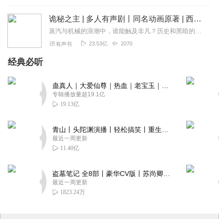
诡秘之主 | 多人有声剧丨同名动画原著 | 西幻克苏鲁 | 乌贼作品
蒸汽与机械的浪潮中，谁能触及非凡？历史和黑暗的迷雾里，又是谁在耳语？我从诡秘中醒来，睁眼看见这个世界：枪械，大炮，巨舰，飞空艇，差分机；魔药，占卜，诅咒，倒吊人...
23.53亿
2070
有声书
经典必听
蛊真人｜大爱仙尊｜热血｜老宝玉｜多人VIP免费有声剧
专辑播放量超19.1亿
19.13亿
青山丨头陀渊演播丨轻松搞笑丨重生穿越丨古代权谋丨VIP免费 | 多人有声剧
最近一周更新
11.40亿
盗墓笔记 全8部丨豪华CV版丨苏尚卿&边江 领衔 多人有声剧丨冠声文化丨南派三叔
最近一周更新
1823.24万