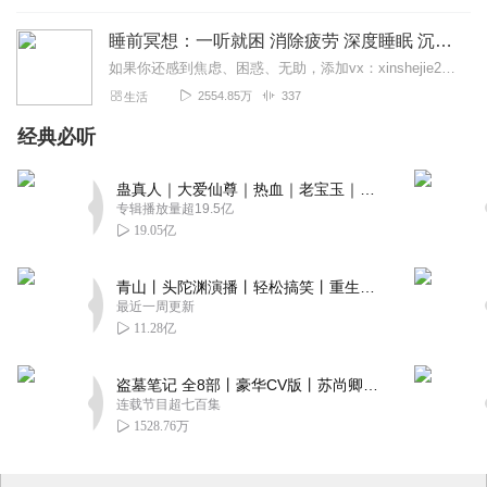
睡前冥想：一听就困 消除疲劳 深度睡眠 沉浸体验
如果你还感到焦虑、困惑、无助，添加vx：xinshejie2018、vx公众号：宣萱心伴，与主播宣萱开启心灵交流之旅，共建温暖的精神家园！如果你喜欢我的内容，请...
2554.85万
337
生活
经典必听
蛊真人｜大爱仙尊｜热血｜老宝玉｜多人VIP免费有声剧
专辑播放量超19.5亿
19.05亿
青山丨头陀渊演播丨轻松搞笑丨重生穿越丨古代权谋丨VIP免费 | 多人有声剧
最近一周更新
11.28亿
盗墓笔记 全8部丨豪华CV版丨苏尚卿&边江 领衔 多人有声剧丨冠声文化丨南派三叔
连载节目超七百集
1528.76万