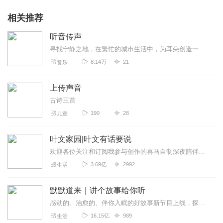
相关推荐
听音传声
寻找宁静之地，在繁忙的城市生活中，为耳朵创造一个舒适的环境，有助于降低噪音的干扰。
8.14万
21
音乐
上传声音
古诗三首
190
28
儿童
叶文家园|叶文有话要说
欢迎各位关注和订阅我参与创作的喜马自制深夜陪伴谈话栏目《听你说·百态人声》【听你说·百态人声】每晚直播连线真实人间故事|叶文现场互动中|人间冷暖，抱团取暖每周...
3.69亿
2992
生活
默默道来｜讲个故事给你听
感动的、治愈的、伴你入眠的好故事新节目上线，探索现实世界的无尽魅力，追求对生活的真实记录《听见人间真相》（点击名称，直达专辑）网易人间故事集持续更新中，邀您关注...
16.15亿
989
生活