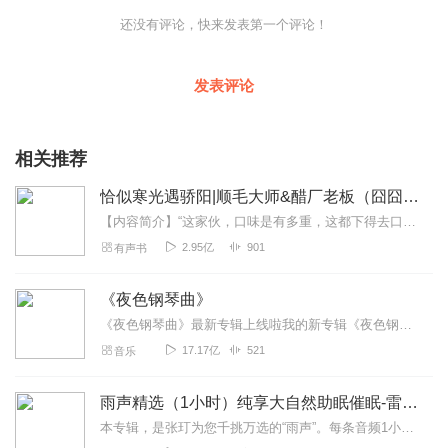
还没有评论，快来发表第一个评论！
发表评论
相关推荐
恰似寒光遇骄阳|顺毛大师&醋厂老板（囧囧有妖著）
【内容简介】“这家伙，口味是有多重，这都下得去口？”一觉醒来，她看着镜子里的自己，爆炸头血腥纹身脸化得像鬼，多看一秒都辣眼睛。重生前，她另有所爱，一心逃离，与...
2.95亿
901
有声书
《夜色钢琴曲》
《夜色钢琴曲》最新专辑上线啦我的新专辑《夜色钢琴曲最新专辑》（点击跳转）已经上线，新专辑是《夜色钢琴曲》的升级版，我精选了诸多经典原创作品与大家分享，愿未来...
17.17亿
521
音乐
雨声精选（1小时）纯享大自然助眠催眠-雷雨声，下雨
本专辑，是张玎为您千挑万选的“雨声”。每条音频1小时，中间没有打扰。有轻柔细雨、淅淅沥沥；雨滴入水，滴答作响；隐隐雷声，隆隆为伴；流水潺潺，映入耳畔。这里没有音...