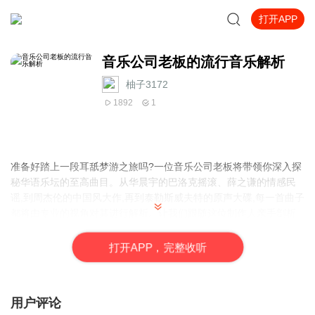
打开APP
音乐公司老板的流行音乐解析
柚子3172
1892
1
准备好踏上一段耳舐梦游之旅吗?一位音乐公司老板将带领你深入探
秘华语乐坛的至高曲目。从华晨宇的巴洛克摇滚、薛之谦的情感民
谣,到周杰伦的中国风大作,再到泰勒斯威夫特的原声大碟,每一首曲子
都将由专业的视角对其进行解析。让我们跟随这位制作人亲手剖析
音乐基因,领悟其中蕴藏的创作灵感与音乐个性。此外,你还将见证一
众当红音乐人在舞台上的惊艳演绎,包括单依纯性感热舞、Gai演唱原
打
开
A
P
P，完整收听
汁原味的经典名作等等,展现音乐的无限可能。音乐的海洋正向你诚
挚招手,你准备好与它一同沉沦了吗?
用户评论