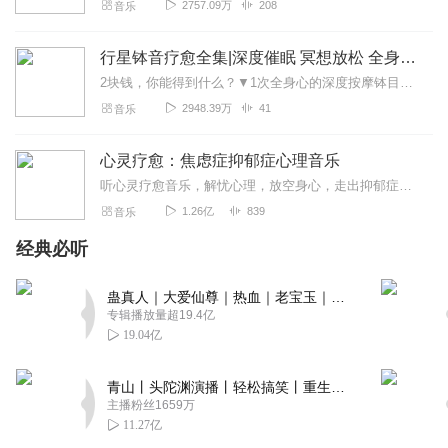
2757.09万
208
音乐
行星钵音疗愈全集|深度催眠 冥想放松 全身心深度按摩
2块钱，你能得到什么？▼1次全身心的深度按摩钵目前已广泛地被应用于美容Spa和按摩养生馆的疗程中，许多疗愈师使用铜钵在身体上，发现5分钟铜钵按摩的深度放松，效...
2948.39万
41
音乐
心灵疗愈：焦虑症抑郁症心理音乐
听心灵疗愈音乐，解忧心理，放空身心，走出抑郁症、焦虑症、恐惧症等情绪困扰。疗愈音乐=心灵养生最有效的聆听建议：步骤一、选择安静的环境，闭目静卧或坐。步骤二、根据...
1.26亿
839
音乐
经典必听
蛊真人｜大爱仙尊｜热血｜老宝玉｜多人VIP免费有声剧
专辑播放量超19.4亿
19.04亿
青山丨头陀渊演播丨轻松搞笑丨重生穿越丨古代权谋丨VIP免费 | 多人有声剧
主播粉丝1659万
11.27亿