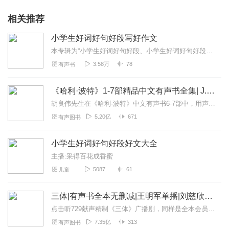
相关推荐
小学生好词好句好段写好作文
本专辑为“小学生好词好句好段、小学生好词好句好段好作文、小学生一句话日记”的合集，共3部，已完结。请勿再重复购买单本专辑！！！【简介】1、《小学生好词好...
3.58万
78
有声书
《哈利·波特》1-7部精品中文有声书全集| J.K.罗琳原著，光合积木演播
胡良伟先生在《哈利·波特》中文有声书6-7部中，用声音带领着大家继续魔法之旅。为保证作品的一致性，给大家带来完整的魔法体验，我们与版权方PottermoreP...
5.20亿
671
有声图书
小学生好词好句好段好文大全
主播:采得百花成香蜜
5087
61
儿童
三体|有声书全本无删减|王明军单播|刘慈欣原著
点击听729献声精制《三体》广播剧，同样是全本会员免费畅听，快来感受声音大戏的魅力！【购买须知】1、本作品部分集数为免费试听。2、版权归原作者所有，严禁翻录成任...
7.35亿
313
有声图书