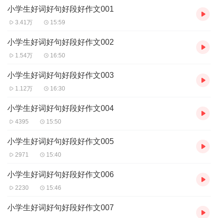
【适合谁听】
小学生好词好句好段好作文001
本书帮助小学生练习写作。
3.41万
15:59
【购买须知】
1、本作品为付费有声书，0.4元/集，订阅成功后，即可收听单集，
小学生好词好句好段好作文002
共计46集。
1.54万
16:50
2、本作品为虚拟内容服务，订阅成功后概不退款，请您理解。
3、版权归原作者所有，严禁翻录成任何形式，严禁在任何第三方平
小学生好词好句好段好作文003
台传播，违者将追究其法律责任。
1.12万
16:30
4、如在充值/购买环节遇到问题，可以通过页面左上方按钮，分享至
微信内使用微信支付完成购买。
小学生好词好句好段好作文004
5、在购买过程中，如果你有任何问题，可以在微信搜索公众号
4395
15:50
【bestxmly】或搜索【喜马拉雅付费精品】来随时咨询问题，也可
以拨打客服电话：
0514-82395811
小学生好词好句好段好作文005
2971
15:40
小学生好词好句好段好作文006
2230
15:46
小学生好词好句好段好作文007