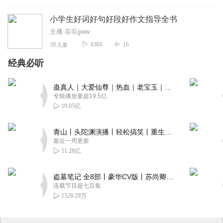
小学生好词好句好段好作文指导全书
主播:菲菲jjww
6365
15
儿童
经典必听
蛊真人｜大爱仙尊｜热血｜老宝玉｜多人VIP免费有声剧
专辑播放量超19.5亿
19.05亿
青山丨头陀渊演播丨轻松搞笑丨重生穿越丨古代权谋丨VIP免费 | 多人有声剧
最近一周更新
11.28亿
盗墓笔记 全8部丨豪华CV版丨苏尚卿&边江 领衔 多人有声剧丨冠声文化丨南派三叔
连载节目超七百集
1528.29万