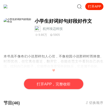
打开APP
小学生好词好句好段好作文
杭州埃迈科技
9.86万
5905
本书虽不像奇幻小说那样扣人心弦，不像校园小说那样时而捧腹、
时而忧伤，但它离你最近，翻开它，你能在范文中看到自己的生
活，找到自己的影子，它能带你享受写作的快乐，它是属于你的。
在书中，除了自由自在、不拘一格的范文，就是名师总结出的各种
简单实用的写作方法，从教学实践中得来的大方法，从范文中提炼
打
开
A
P
P，完整收听
的小方法，只要你读，必有收获。
主体功能是积累写作素材，但这
些词、句、段不是随便选的，而是兼顾了学生写作同一题材的不同
角度、不同内容，让小学生在积累的同时开拓写作思路。
节目(46)
切换顺序