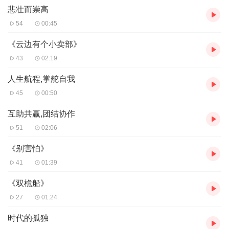
悲壮而崇高
54
00:45
《云边有个小卖部》
43
02:19
人生航程,掌舵自我
45
00:50
互助共赢,团结协作
51
02:06
《别害怕》
41
01:39
《双桅船》
27
01:24
时代的孤独