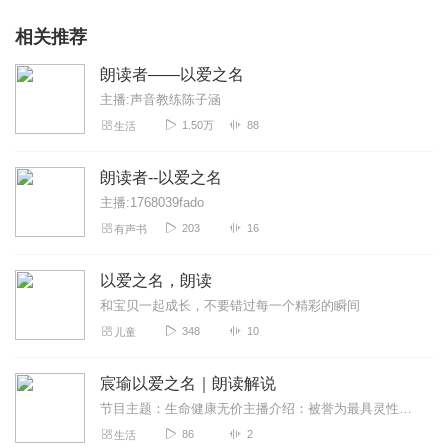
相关推荐
朗读者——以爱之名
主播:声音教练陈子涵
1.50万
88
生活
朗读者--以爱之名
主播:1768039fado
203
16
有声书
以爱之名，朗读
和宝贝一起成长，不要错过每一个精彩的瞬间
348
10
儿童
宸瑜以爱之名｜朗读解说
节目主题：生命健康无价主播介绍：被誉为最具灵性瑜伽女神—宸瑜导师（YOGA中国一个修习内观的瑜伽士发愿:以瑜伽为名传递爱·健康·快乐陪大家99岁能量：以...
86
2
生活