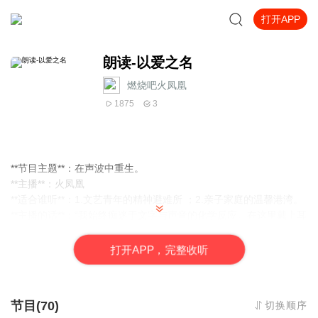
打开APP
朗读-以爱之名
燃烧吧火凤凰
1875
3
**节目主题**：在声波中重生。
**主播**：火凤凰
**适合谁听**：1.文艺青年的精神避难所 ；2.亲子家庭的温馨港湾。
**主播的话**：“我始终痴迷于文字与声音的化学反应。在这里戴上耳
机，我们就是同频共振的灵魂旅伴。”
打
开
A
P
P，完整收听
节目(70)
切换顺序