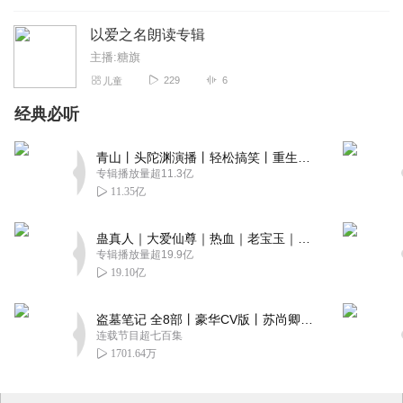
以爱之名朗读专辑
主播:糖旗
229
6
儿童
经典必听
青山丨头陀渊演播丨轻松搞笑丨重生穿越丨古代权谋丨VIP免费 | 多人有声剧
专辑播放量超11.3亿
11.35亿
蛊真人｜大爱仙尊｜热血｜老宝玉｜多人VIP免费有声剧
专辑播放量超19.9亿
19.10亿
盗墓笔记 全8部丨豪华CV版丨苏尚卿&边江 领衔 多人有声剧丨冠声文化丨南派三叔
连载节目超七百集
1701.64万