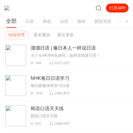
打开APP
全部
日语
韩语
法语
德语
西班牙语
俄语
综合排序
最多播放
最近更新
溜溜日语 | 像日本人一样说日语
オク＆AKIRA告诉你，如何说地道日语！
434
1371.10万
NHK每日日语学习
每日跟着NHK学习日语
1232
2360.48万
韩语口语天天练
韩语口语天天练
872
1688.09万