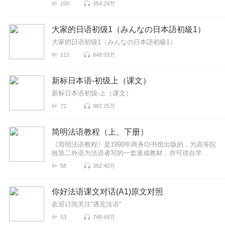
100
354.29万
大家的日语初级1（みんなの日本語初級1）
大家的日语初级1（みんなの日本語初級1）
112
848.03万
新标日本语-初级上（课文）
新标日本语初级-上（课文）
72
987.25万
简明法语教程（上、下册）
《简明法语教程》是1990年商务印书馆出版的，为高等院
校第二外语为法语者写的一套速成教材，亦可供自学...
58
352.40万
你好法语课文对话(A1)原文对照
欢迎订阅关注“遇见法语”
53
749.48万