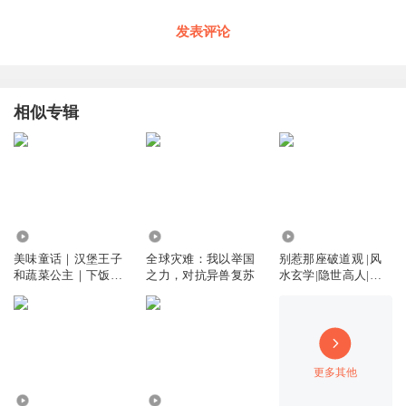
一些分享
发表评论
BGM：
Thinking About You (Not hip hop)
Sol 的大众点评：
【清风胡来】来大众点评发现好去处
相似专辑
483.98万
833.51万
315.48万
美味童话｜汉堡王子
全球灾难：我以举国
别惹那座破道观 |风
和蔬菜公主｜下饭故
之力，对抗异兽复苏
水玄学|隐世高人|降
事
妖除魔|
更多其他
7250.69万
157.35万