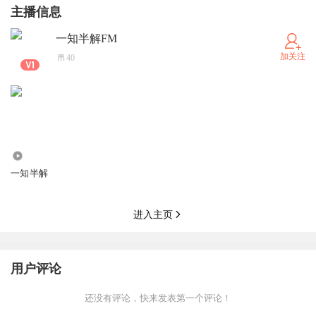
主播信息
己就是一个很宅的人
00:01:58
贵阳的咖啡馆多么？
一知半解FM
00:03:43
小虎对于咖啡店糟糕的定义
加关注
40
00:04:16
Sol 对咖啡店的认知和评判标准
00:09:44
除了咖啡店之外还会打卡什么店？
00:10:52
Sol 对贵阳菜的疑问
00:15:24
对于探店的一些期许有哪些？
2.89万
00:28:20
小虎作为朋友圈「五星大厨」关于自己下厨的分享
一知半解
00:36:32
关于请朋友到家里来吃饭这件事
00:40:38
自己下厨之后会对饭店里的菜发表某些用料方面的
进入主页
评价么？
00:48:00
咖啡店/烘焙店/网红店泛滥是件好事么？
用户评论
01:00:54
「资深用户」对于大众点评的一些看法和经验分享
01:07:30
两位主播再次感叹「食在广州」的正确
还没有评论，快来发表第一个评论！