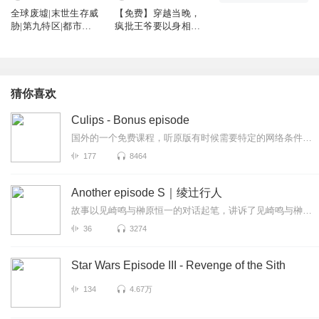
全球废墟|末世生存威
【免费】穿越当晚，
胁|第九特区|都市脑
疯批王爷要以身相许|
洞异能丧尸
双洁甜宠|宠妻年龄差
猜你喜欢
Culips - Bonus episode
国外的一个免费课程，听原版有时候需要特定的网络条件，不是很方便。发布到这里，希望能帮助到大家。以下是原简介：CulipsEverydayEnglishPo...
177
8464
Another episode S｜绫辻行人
故事以见崎鸣与榊原恒一的对话起笔，讲诉了见崎鸣与榊原恒一暑假班级合宿前，鸣和家人去海边别墅一周里鸣与贤木晃也的“幽灵”寻找晃也身体的故事。
36
3274
Star Wars Episode III - Revenge of the Sith
134
4.67万