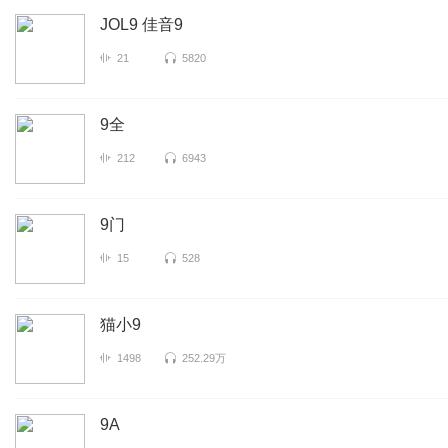
JOL9 佳音9
21
5820
9全
212
6943
9门
15
528
猫小9
1498
252.29万
9A