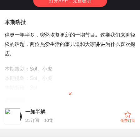
打
开
A
P
P，完整收听
本期瞎扯
停更一年半多，突然恢复更新的一期节目。这期我们来聊轻
松的话题，两位热爱生活的事儿逼和大家讲讲为什么喜欢探
店。
本期策划：Sol、小虎
本期摸鱼：Sol、小虎
本期剪辑：Sol
本期概要
一知半解
00:00:23
好久不见了，我们回归了（ ？）
31
订阅
10
集
免费订阅
00:00:38
Sol 的抑郁症康复了，大家无需担心
00:01:18
小虎说自己不是爱打卡探店，而是除了这个活动自