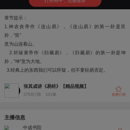
打
开
A
P
P，完整收听
章节提示：
1.神农炎帝作《连山易》，《连山易》的第一卦是艮
卦，“艮”
意为山连着山。
2.轩辕黄帝作《归藏易》，《归藏易》的第一卦是坤
卦，“坤”意为大地。
3.经典上的东西我们可以怀疑，但不要轻易否定。
张其成讲《易经》【精品视频】
2759
订阅
101
集
免费订阅
主播信息
中成书院