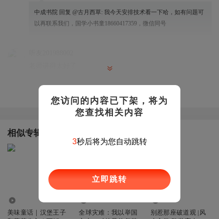
中成书院
回复 @
古月西草
:
我今天安排技术看一下哈，如有问题可
以再联系我们，国学小书童18660417359，微信同号
听友201988002
老师讲得太好了
回复
2020-02-14
2
查看更多评论
您访问的内容已下架，将为
听友193357689
您查找相关内容
问张老师，为什么日本人说中国是上下4000年，我一直不明
白，日本人连算术题也不会做吗？
相似专辑
2
秒后将为您自动跳转
回复
2020-01-05
1
志皓冉
老师讲的很好，👍👍👍很想跟老师学习，怎样报名呢？
立即跳转
回复
2019-12-27
1
484.18万
833.57万
316.72万
美味童话｜汉堡王子
全球灾难：我以举国
别惹那座破道观 |风
healthyyeyeie