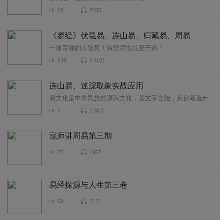
10
2205
《易经》伏羲易、连山易、归藏易、周易
一通百通的大智慧！穷理尽性以至于命！
639
2.40万
连山易、迷踪取象实战应用
易文化是中华民族的源头文化，是文字之始，从伏羲造卦开始，到中国古代三易的出现，均为古代先祖的智慧结晶，而三易之首的连山易，更是教化万民的教科书，她庞大的唯物主义...
7
1.36万
寇师讲周易第三期
72
1952
易经探源与人生第三卷
63
2121