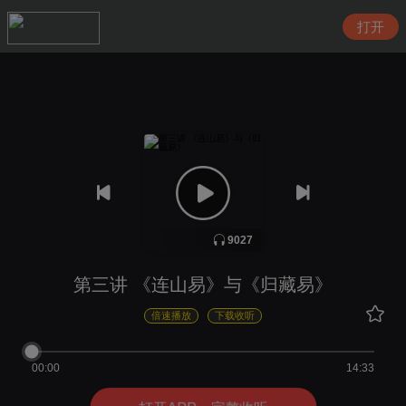
搜索
9027
第三讲 《连山易》与《归藏易》
倍速播放
下载收听
00:00
14:33