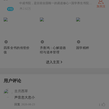
中成书院，是目前全国唯一的易道修心 • 国学养生书院，唯一深度研修国学五经（国学五部经典《易经》、《论语》、《道德经》、《六祖坛经》、《黄帝内经》）的书院。中成书院，是由著名国学专家、“当代四大国学领军人物”之一的张其成先生于2004年创办。张其成先生携手易、儒、道、佛、医五家名师大德，为当代精英解读国学经典的秘密，领悟易道养生、修心开智之门。
加关注
2.62万
541
2.96万
3.34万
四库全书的传世价
齐善鸿：心解道德
国学精粹
值
经与道本管理
进入主页
用户评论
古月西草
声音忽大忽小
回复
2020-08-23
1