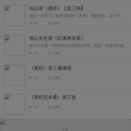
何山讲《易经》【第三期】
我们一起学完了前面40期的《易经》基础部分，接下来，我计划再用20期的时间，从“师”卦开始，继续深入地学习《易经》的义理部分。我将继续逐字逐句的态度讲好每一句经...
39
1175
连山先生讲《石涛画语录》
这不仅仅是一部教我们如何画山的书，更是一部教我们如何“养”心、“见”性的生命之书。石涛提出的“一画之法”，其根基在于人的心性；他笔下的“笔墨”，实质是生命气象的...
29
1094
《易经》第三遍诵读
93
3728
《易经完全通》第三卷
47
2218