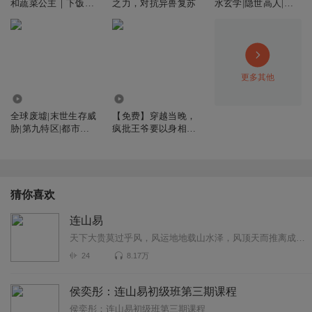
和蔬菜公主｜下饭故
之力，对抗异兽复苏
水玄学|隐世高人|降
这个背景音乐太响了
事
妖除魔|
回复
2019-12-02
1
民a68e8
更多其他
视频好
7253.37万
157.70万
回复
2020-05-08
0
全球废墟|末世生存威
【免费】穿越当晚，
胁|第九特区|都市脑
疯批王爷要以身相许|
在水一方_wzi
洞异能丧尸
双洁甜宠|宠妻年龄差
‍张‍先生‍的‍讲课‍风格‍怎么‍这样‍啊！
回复
2019-08-31
0
猜你喜欢
连山易
天下大贵莫过乎风，风运地地载山水泽，风顶天而推离成日光。连山四利：一利皇家集权，二利四时耕种，三利生人变种，四利行商作贾。
24
8.17万
侯奕彤：连山易初级班第三期课程
侯奕彤：连山易初级班第三期课程