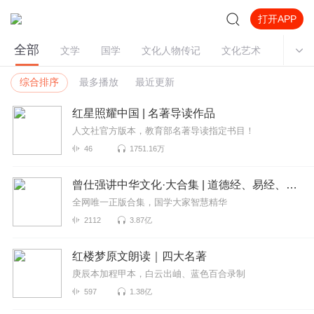
打开APP
全部
文学
国学
文化人物传记
文化艺术
民间文
综合排序
最多播放
最近更新
红星照耀中国 | 名著导读作品
人文社官方版本，教育部名著导读指定书目！
46
1751.16万
曾仕强讲中华文化·大合集 | 道德经、易经、三国演义中的国学
全网唯一正版合集，国学大家智慧精华
2112
3.87亿
红楼梦原文朗读｜四大名著
庚辰本加程甲本，白云出岫、蓝色百合录制
597
1.38亿