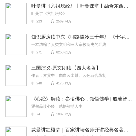
叶曼讲《六祖坛经》丨叶曼课堂丨融合东西国学大师
叶曼讲《六祖坛经》
223
2569.74万
知识厨房读中东《耶路撒冷三千年》 《十字军的故事》《奥斯曼帝国与土耳其》人话解读 | 读懂巴以冲突、叙利亚
一本浓缩了人类文明和三大宗教历史的经典
271
6250.61万
三国演义-原文朗读【四大名著】
作者：罗贯中，由白云出岫、蓝色百合录制
248
4175.13万
《心经》解读：参悟佛心，领悟佛学 | 般若智慧
逐句品读心经，感悟智慧人生
74
1887.72万
蒙曼讲红楼梦｜百家讲坛名师开讲经典名著｜四大名著