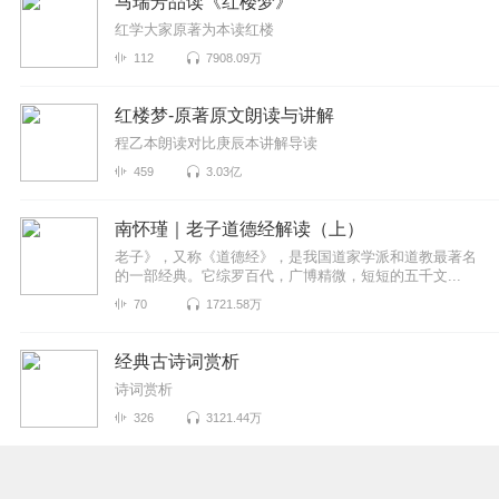
马瑞芳品读《红楼梦》
红学大家原著为本读红楼
112
7908.09万
红楼梦-原著原文朗读与讲解
程乙本朗读对比庚辰本讲解导读
459
3.03亿
南怀瑾｜老子道德经解读（上）
老子》，又称《道德经》，是我国道家学派和道教最著名
的一部经典。它综罗百代，广博精微，短短的五千文...
70
1721.58万
经典古诗词赏析
诗词赏析
326
3121.44万