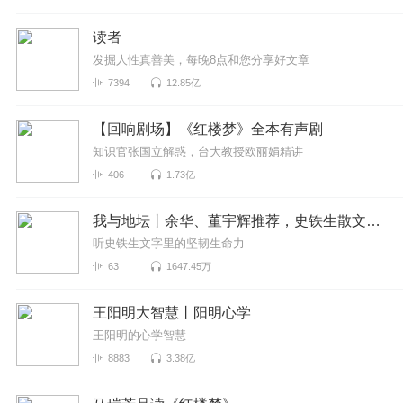
读者
发掘人性真善美，每晚8点和您分享好文章
7394
12.85亿
【回响剧场】《红楼梦》全本有声剧
知识官张国立解惑，台大教授欧丽娟精讲
406
1.73亿
我与地坛丨余华、董宇辉推荐，史铁生散文代表丨句句不离死，字字都是生
听史铁生文字里的坚韧生命力
63
1647.45万
王阳明大智慧丨阳明心学
王阳明的心学智慧
8883
3.38亿