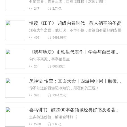
有情世界，青春王国，自在读红楼丨欢迎订阅↑↑
247
2.74亿
慢读《庄子》|超级内卷时代，教人躺平的圣贤
活在大争之世，他却说，不争不抢，命运自有最好的安排
436
3492.99万
《我与地坛》史铁生代表作丨学会与自己和解丨人生真谛
句句不离死，字字都是生
26
866.23万
黑神话·悟空：直面天命丨西游局中局丨颠覆解读西游记
你不知道的西游记冷知识，颠覆你的三观！
328
7344.25万
喜马讲书 | 超2000本各领域经典好书及名著精讲 | 每天25分钟为你深度解读一本书
忠实传递价值，解读全球好书
2760
2.65亿