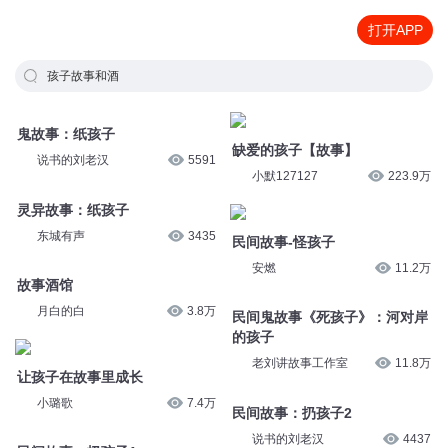
打开APP
孩子故事和酒
鬼故事：纸孩子
缺爱的孩子【故事】
说书的刘老汉
5591
小默127127
223.9万
灵异故事：纸孩子
民间故事-怪孩子
东城有声
3435
安燃
11.2万
故事酒馆
民间鬼故事《死孩子》：河对岸
的孩子
月白的白
3.8万
老刘讲故事工作室
11.8万
让孩子在故事里成长
民间故事：扔孩子2
小璐歌
7.4万
说书的刘老汉
4437
民间故事：扔孩子1