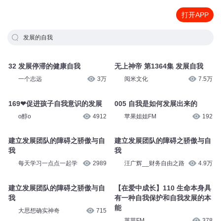
打开APP
发展的自我
32 发展停滞的健康自我
无上神帝 第1364集 发展自我
一个志远
3万
阅米文化
7.5万
169❤促进孩子自我意识的发展
005 自我是如何发展出来的
o醇o
4912
苹果姐姐FM
192
建立发展团队的障碍之骄傲与自
建立发展团队的障碍之骄傲与自
我
我
每天学习一点点一起学
2989
汪广辉__财务自由之路
4.9万
建立发展团队的障碍之骄傲与自
【在爱中成长】110 生命本身具
我
有一种自我保护和自我发展的本
能
大思想确实神奇
715
莱茵FM
378