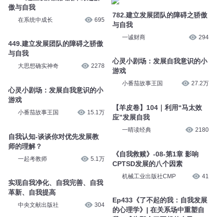
傲与自我
782.建立发展团队的障碍之骄傲
在系统中成长
695
与自我
一诚财商
294
449.建立发展团队的障碍之骄傲
与自我
心灵小剧场：发展自我意识的小
大思想确实神奇
2278
游戏
小番茄故事王国
27.2万
心灵小剧场：发展自我意识的小
游戏
【羊皮卷】104｜利用“马太效
小番茄故事王国
15.1万
应”发展自我
一晴读经典
2180
自我认知-谈谈你对优先发展教
师的理解？
《自我救赎》-08-第1章 影响
一起考教师
5.1万
CPTSD发展的八个因素
机械工业出版社CMP
41
实现自我净化、自我完善、自我
革新、自我提高
Ep433《了不起的我：自我发展
中央文献出版社
304
的心理学》| 在关系场中重塑自