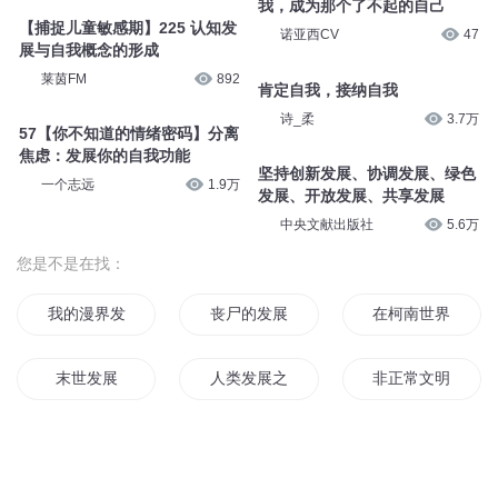
我，成为那个了不起的自己
【捕捉儿童敏感期】225 认知发
诺亚西CV
47
展与自我概念的形成
莱茵FM
892
肯定自我，接纳自我
诗_柔
3.7万
57【你不知道的情绪密码】分离
焦虑：发展你的自我功能
坚持创新发展、协调发展、绿色
一个志远
1.9万
发展、开放发展、共享发展
中央文献出版社
5.6万
您是不是在找：
我的漫界发展
丧尸的发展
在柯南世界发展偶
末世发展
人类发展之初
非正常文明发展物
合理发展的忍界
我带动了这个世界的发展
发展的血泪