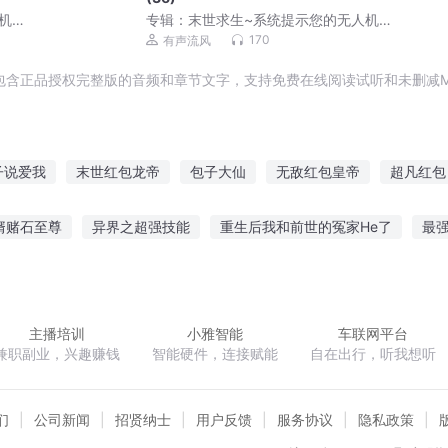
机群
专辑：
末世求生~系统提示您的无人机群
已到货291
170
有声流风
包含正品授权完整版的音频和章节文字，支持免费在线阅读试听和未删减M
子说爱我
末世红包龙帝
包子大仙
无敌红包皇帝
超凡红包
帝
来个包子
这个男神我包了
至尊红包系统
末世红包战神
婿赌石至尊
异界之超强技能
重生后我和前世的冤家He了
最
异界红包系统
我的万能红包
道
我变成了神秘组织boss
续红楼浮生梦
双魂之天下鸿均
主播培训
小雅智能
车联网平台
兼职副业，兴趣赚钱
智能硬件，连接赋能
自在出行，听我想听
们
公司新闻
招贤纳士
用户反馈
服务协议
隐私政策