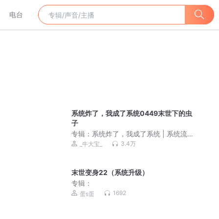
电台
系统炸了，我成了系统0449末世下的虫
子
专辑：
系统炸了，我成了系统 | 系统流 |
男卑女尊 | 诸天万界 | 多人有声剧
3.4万
_牛大宝_
末世变身22（系统升级）
专辑：
1692
蛋s蛋