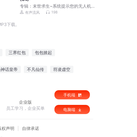
专辑：
末世求生~系统提示您的无人机群
已到货291
198
有声流风
P3下载。
三界红包
包包掀起
承包大明
超时空大红包
强神话皇帝
不凡仙传
符凌虚空
等爱七年
被大佬养成食人花
手机端
企业版
员工学习，企业买单
电脑端
版权声明
自律承诺