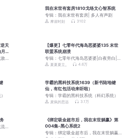
我在末世有套房1810戈络文心智系统
专辑：
我在末世有套房| 多人有声剧
3102
摩崖时刻
【逆天
【爆更】七零年代海岛恶婆婆135 末世
抽月
联盟系统崩溃
无敌
专辑：
七零年代海岛恶婆婆|白夜旁白|超
有梗爆笑|年代文|无CP|婆婆文|多人有声
4.6万
夏夏夏立_
剧
键
学霸的黑科技系统1639（新书陆地键
仙，有红包活动来听啦）
统）
专辑：
学霸的黑科技系统（科幻系统）
3.1万
麦疯的思远
务
《绑定吸金超市后，我在末世躺赢》第
004集-黑心系统2
流 |
专辑：
绑定吸金超市后，我在末世躺赢 |