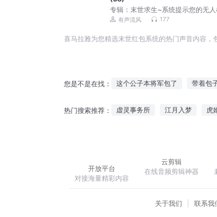
专辑：
末世求生~系统提示您的无人
已到货291
177
有声流风
喜马拉雅为您精选末世红包系统的热门声音内容，
这个公子本将军包了
带着包
您是不是在找：
异世之包生儿子
万界红包皇
虚灵事务所
江月入梦
虎
热门搜索推荐：
来自神仙的红包
包间天界
田园锦绣小农女
网游之悟武
云剪辑
开放平台
在线音频剪辑神器
对接海量精彩内容
关于我们
联系我