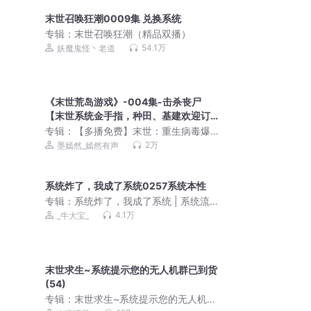
末世召唤狂潮0009集 兑换系统
专辑：
末世召唤狂潮（精品双播）
54.1万
妖魔鬼怪丶老道
《末世荒岛游戏》-004集-击杀丧尸
【末世系统金手指，种田、基建欢迎订
阅】
专辑：
【多播免费】末世：重生病毒爆
发前|行尸走肉|救世主
2万
墨嫣然_嫣然有声
系统炸了，我成了系统0257系统本性
专辑：
系统炸了，我成了系统 | 系统流 |
男卑女尊 | 诸天万界 | 多人有声剧
4.1万
_牛大宝_
末世求生~系统提示您的无人机群已到货
(54)
专辑：
末世求生~系统提示您的无人机群