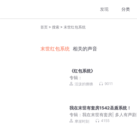
发现
分类
>
>
首页
搜索
末世红包系统
末世红包系统
相关的声音
《红包系统》
专辑：
9011
活泼的狒狒
我在末世有套房1542圣盾系统！
专辑：
我在末世有套房| 多人有声剧
4155
摩崖时刻