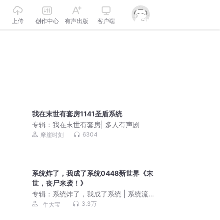
上传
创作中心
有声出版
客户端
我在末世有套房1141圣盾系统
专辑：
我在末世有套房| 多人有声剧
6304
摩崖时刻
系统炸了，我成了系统0448新世界《末
世，丧尸来袭！》
专辑：
系统炸了，我成了系统 | 系统流 |
男卑女尊 | 诸天万界 | 多人有声剧
3.3万
_牛大宝_