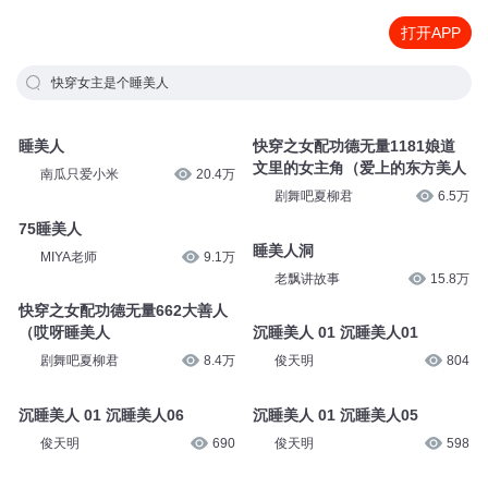
打开APP
快穿女主是个睡美人
睡美人
快穿之女配功德无量1181娘道
文里的女主角（爱上的东方美人
南瓜只爱小米
20.4万
剧舞吧夏柳君
6.5万
75睡美人
睡美人洞
MIYA老师
9.1万
老飘讲故事
15.8万
快穿之女配功德无量662大善人
（哎呀睡美人
沉睡美人 01 沉睡美人01
剧舞吧夏柳君
8.4万
俊天明
804
沉睡美人 01 沉睡美人06
沉睡美人 01 沉睡美人05
俊天明
690
俊天明
598