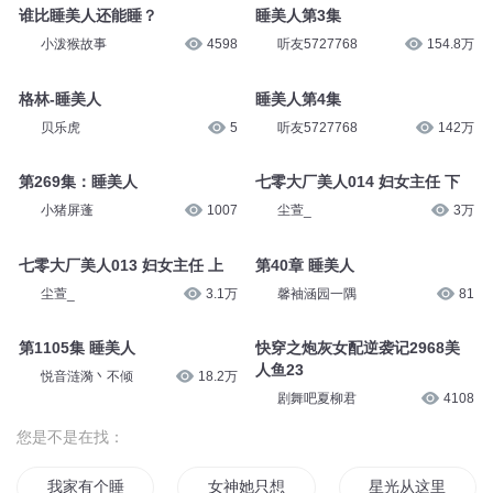
谁比睡美人还能睡？
睡美人第3集
小泼猴故事
4598
听友5727768
154.8万
格林-睡美人
睡美人第4集
贝乐虎
5
听友5727768
142万
第269集：睡美人
七零大厂美人014 妇女主任 下
小猪屏蓬
1007
尘萱_
3万
七零大厂美人013 妇女主任 上
第40章 睡美人
尘萱_
3.1万
馨袖涵园一隅
81
第1105集 睡美人
快穿之炮灰女配逆袭记2968美
人鱼23
悦音涟漪丶不倾
18.2万
剧舞吧夏柳君
4108
您是不是在找：
我家有个睡美男
女神她只想睡我
星光从这里睡去