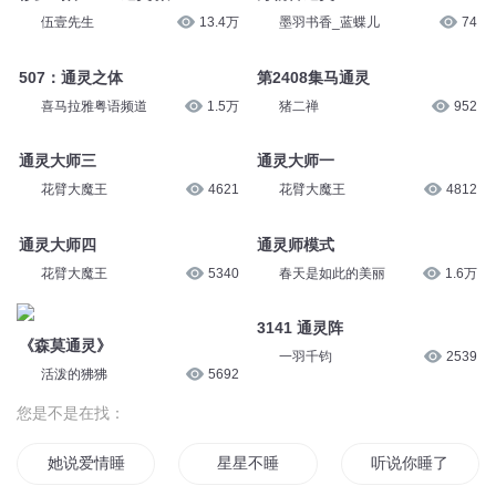
伍壹先生
13.4万
墨羽书香_蓝蝶儿
74
507：通灵之体
第2408集马通灵
喜马拉雅粤语频道
1.5万
猪二禅
952
通灵大师三
通灵大师一
花臂大魔王
4621
花臂大魔王
4812
通灵大师四
通灵师模式
花臂大魔王
5340
春天是如此的美丽
1.6万
3141 通灵阵
《森莫通灵》
一羽千钧
2539
活泼的狒狒
5692
您是不是在找：
她说爱情睡着了
星星不睡
听说你睡了我男神