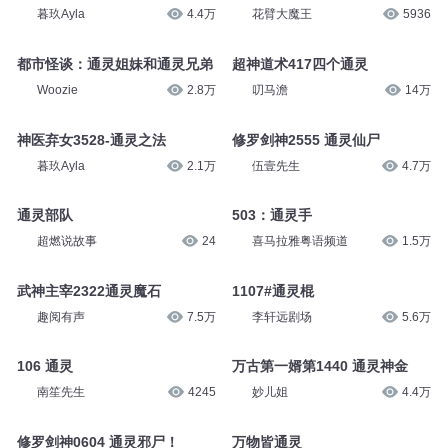
暮玖Ayla
4.4万
花臂大魔王
5936
都市怪谈：通灵姐妹和通灵兄弟
超神道术417四个通灵
Woozie
2.8万
叨马澹
14万
神医弃女3528-通灵之法
修罗剑神2555 通灵仙尸
暮玖Ayla
2.1万
伍壹先生
4.7万
通灵部队
503：通灵手
超燃说故事
24
喜马拉雅粤语频道
1.5万
武神主宰2322通灵魔石
1107#通灵棍
趣阅有声
7.5万
李轩远剧场
5.6万
106 通灵
万古第一婿第1440 通灵神金
南笙先生
4245
妙儿姐
4.4万
修罗剑神0604 通灵邪尸！
万物皆通灵