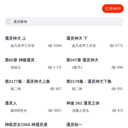
打开APP
通灵睡神
通灵神犬 上
通灵神犬 下
超凡有声工作室
5588
超凡有声工作室
5771
第60章 神猴通灵
第347章 通灵神犬
凌朝云
2.1万
z紫月z
698
第3177集：通灵神犬上集
第3178集：通灵神犬下集
猪二禅
867
猪二禅
851
通灵人
神途 262 通灵之体
薇998荧光
3667
演播人骨头
6万
神医弃女1568-神通灵液
通灵劫一