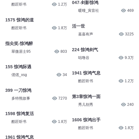
047-剑影惊鸿
酷匠听书
1.2万
暖曈_寅音社
469
1575 惊鸿的道
活一世
酷匠听书
1.8万
嘉嘉有声
3225
指尖笑-惊鸿醉
224 惊鸿剑气
翠微居士95
803
咕噜谷
9.3万
155 惊鸿际遇
1941 惊鸿气息
偲偲_xsg
34
酷匠听书
1.2万
399 一刀惊鸿
第3章惊鸿一面
多特熊故事
7270
秀儿别秀
240
1598 惊鸿复活
1606 惊鸿出手
酷匠听书
1.8万
酷匠听书
1.8万
1961 惊鸿气息