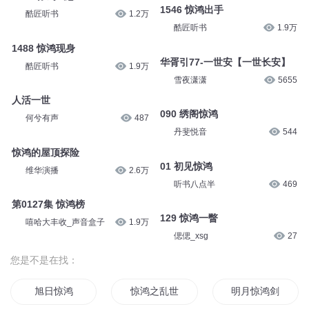
1546 惊鸿出手
酷匠听书
1.2万
酷匠听书
1.9万
1488 惊鸿现身
华胥引77-一世安【一世长安】
酷匠听书
1.9万
雪夜潇潇
5655
人活一世
090 绣阁惊鸿
何兮有声
487
丹斐悦音
544
惊鸿的屋顶探险
01 初见惊鸿
维华演播
2.6万
听书八点半
469
第0127集 惊鸿榜
129 惊鸿一瞥
嘻哈大丰收_声音盒子
1.9万
偲偲_xsg
27
您是不是在找：
旭日惊鸿
惊鸿之乱世
明月惊鸿剑