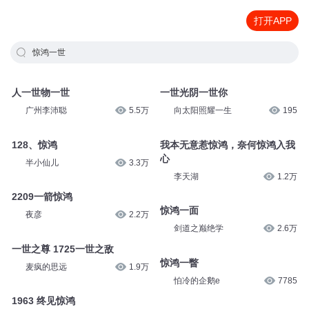
打开APP
惊鸿一世
人一世物一世
一世光阴一世你
广州李沛聪
5.5万
向太阳照耀一生
195
128、惊鸿
我本无意惹惊鸿，奈何惊鸿入我
心
半小仙儿
3.3万
李天湖
1.2万
2209一箭惊鸿
惊鸿一面
夜彦
2.2万
剑道之巅绝学
2.6万
一世之尊 1725一世之敌
惊鸿一瞥
麦疯的思远
1.9万
怕冷的企鹅e
7785
1963 终见惊鸿