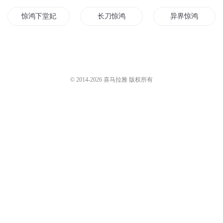
惊鸿下堂妃
长刀惊鸿
异界惊鸿
剑起惊鸿
曾有惊鸿照影来
天若惊鸿
笔落惊鸿
天纵惊鸿
一笑惊鸿影
© 2014-
2026
喜马拉雅 版权所有
天女本惊鸿
命运的惊鸿
时有惊鸿
爱若惊鸿
嫡女惊鸿
孤影惊鸿
双生惊鸿
惊鸿传说