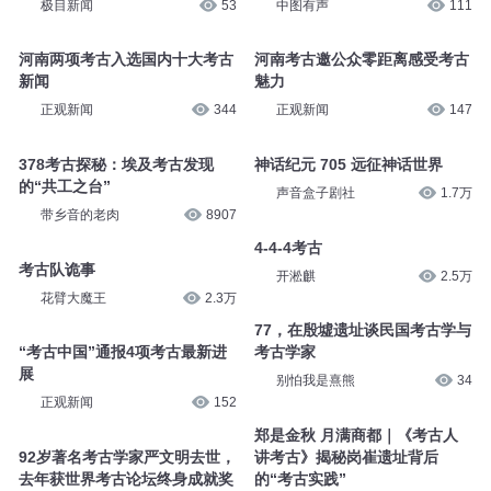
极目新闻
53
中图有声
111
河南两项考古入选国内十大考古
河南考古邀公众零距离感受考古
新闻
魅力
正观新闻
344
正观新闻
147
378考古探秘：埃及考古发现
神话纪元 705 远征神话世界
的“共工之台”
声音盒子剧社
1.7万
带乡音的老肉
8907
4-4-4考古
考古队诡事
开淞麒
2.5万
花臂大魔王
2.3万
77，在殷墟遗址谈民国考古学与
“考古中国”通报4项考古最新进
考古学家
展
别怕我是熹熊
34
正观新闻
152
郑是金秋 月满商都｜《考古人
92岁著名考古学家严文明去世，
讲考古》揭秘岗崔遗址背后
去年获世界考古论坛终身成就奖
的“考古实践”