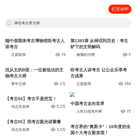
打开APP
神话考古界大师
端午假期来考古博物馆听考古人
第1383章 从神话到历史：考古
讲考古
铲下的文明解码
正观新闻
76
偷懒的河狸
0
沈从文的B面：一位被低估的文
听考古人讲考古 让公众乐享考
物考古大师
古成果
青年文摘
1万
正观新闻
284
【考古04】考古不是挖宝！
中国考古走向世界
张志浩老师
6.2万
人民日报海外网
75
【考古05】用考古眼光讲聚餐
考古界的“奥斯卡”：16年度的全
张志浩老师
3.3万
国十大考古新发现！