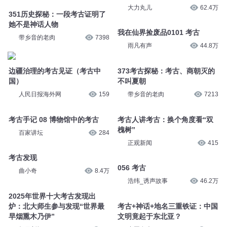
大力丸儿
62.4万
351历史探秘：一段考古证明了
她不是神话人物
我在仙界捡废品0101 考古
带乡音的老肉
7398
雨凡有声
44.8万
边疆治理的考古见证（考古中
373考古探秘：考古、商朝灭的
国）
不叫夏朝
人民日报海外网
159
带乡音的老肉
7213
考古手记 08 博物馆中的考古
考古人讲考古：换个角度看“双
槐树”
百家讲坛
284
正观新闻
415
考古发现
056 考古
曲小奇
8.4万
浩纬_诱声故事
46.2万
2025年世界十大考古发现出
炉：北大师生参与发现“世界最
考古+神话+地名三重铁证：中国
早烟熏木乃伊”
文明竟起于东北亚？