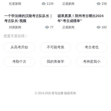
红星新闻
1134
正观新闻
156
一个学法律的汉陵考古队队长｜
硕果累累！郑州考古晒出2024
考古队长·视频
年“考古成绩单”
封面新闻
77
正观新闻
182
您是不是在找：
从高考开始
不可能考第一
考古者也
考勒个古
我的青春学大考
考神是我小弟
高考过后
重生之艺考过后
在梦里高考
我还是考虑考虑再修仙吧
考古家书
人生的考场
© 2014-
2026
喜马拉雅 版权所有
中考路上
全能艺考生
我是考神