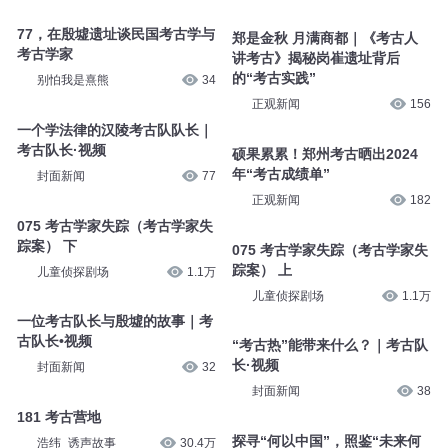
77，在殷墟遗址谈民国考古学与
郑是金秋 月满商都｜《考古人
考古学家
讲考古》揭秘岗崔遗址背后
的“考古实践”
别怕我是熹熊
34
正观新闻
156
一个学法律的汉陵考古队队长｜
考古队长·视频
硕果累累！郑州考古晒出2024
年“考古成绩单”
封面新闻
77
正观新闻
182
075 考古学家失踪（考古学家失
踪案） 下
075 考古学家失踪（考古学家失
踪案） 上
儿童侦探剧场
1.1万
儿童侦探剧场
1.1万
一位考古队长与殷墟的故事｜考
古队长•视频
“考古热”能带来什么？｜考古队
长·视频
封面新闻
32
封面新闻
38
181 考古营地
探寻“何以中国”，照鉴“未来何
浩纬_诱声故事
30.4万