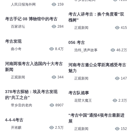
人民日报海外网
159
考古人讲考古：换个角度看“双
考古手记 08 博物馆中的考古
槐树”
百家讲坛
284
正观新闻
415
考古发现
056 考古
曲小奇
8.4万
浩纬_诱声故事
46.2万
河南两项考古入选国内十大考古
河南考古邀公众零距离感受考古
新闻
魅力
正观新闻
344
正观新闻
147
378考古探秘：埃及考古发现
考古队诡事
的“共工之台”
花臂大魔王
2.3万
带乡音的老肉
8907
“考古中国”通报4项考古最新进
4-4-4考古
展
开淞麒
2.5万
正观新闻
152