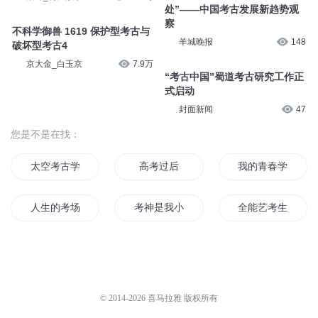
处”——中国考古发展新趋势观
察
不科学御兽 1619 保护型考古与
羊城晚报
148
破坏型考古4
京大金_白玉京
7.9万
“考古中国”蜀道考古研究工作正
式启动
封面新闻
47
您是不是在找：
太空考古学
高考过后
我的青春学大考
人生的考场
考神是我小弟
全能艺考生
我是考神
重回中考
重生之艺考过后
神话考古界大师
中考路上
考古家书
© 2014-
2026
喜马拉雅 版权所有