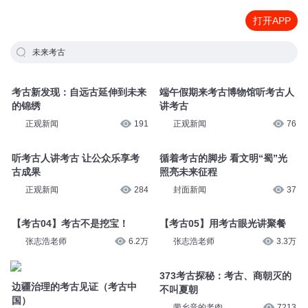
打开APP
未来考古
考古新发现：自远古延伸到未来
端午假期来考古博物馆听考古人
的锦绣
讲考古
正观新闻
191
正观新闻
76
听考古人讲考古 让公众乐享考
循着考古的脚步 看文明“蜀”光
古成果
照亮未来征程
正观新闻
284
封面新闻
37
【考古04】考古不是挖宝！
【考古05】用考古眼光讲聚餐
张志浩老师
6.2万
张志浩老师
3.3万
373考古探秘：考古、商朝灭的
边疆治理的考古见证（考古中
不叫夏朝
国）
带乡音的老肉
7213