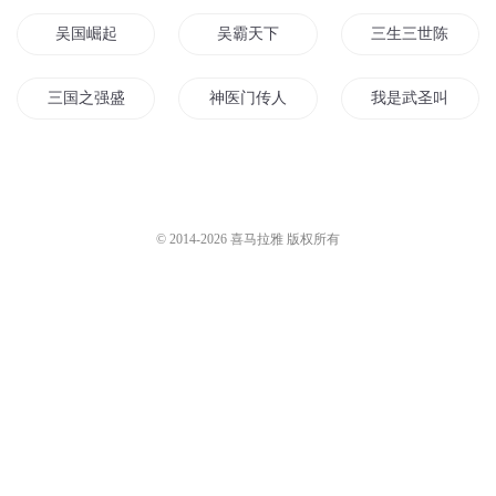
吴国崛起
吴霸天下
三生三世陈南吴真
三国之强盛东吴
神医门传人吴天
我是武圣叫吴圣
武道医王吴东周美珠
我叫吴学忠
在下吴迪
上离下北之天吴
吴中风云
吴明和吴明
© 2014-
2026
喜马拉雅 版权所有
重生吴凡
老吴家的儿女
妙手小医仙云汐吴
穿越之他不是吴尊
转世重生之吴三桂传奇
网游之吴老二传奇
吴国崛起之武神传
吴皓的传奇人生