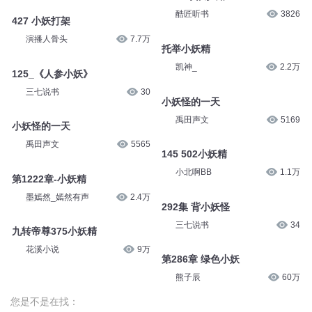
酷匠听书
3826
427 小妖打架
演播人骨头
7.7万
托举小妖精
凯神_
2.2万
125_《人参小妖》
三七说书
30
小妖怪的一天
禹田声文
5169
小妖怪的一天
禹田声文
5565
145 502小妖精
小北啊BB
1.1万
第1222章-小妖精
墨嫣然_嫣然有声
2.4万
292集 背小妖怪
三七说书
34
九转帝尊375小妖精
花溪小说
9万
第286章 绿色小妖
熊子辰
60万
您是不是在找：