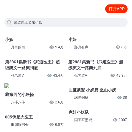
打开APP
武道医王吴东小妖
小妖
小妖
月白的白
5.4万
那月有声
8万
第2961集新书《武道医王》超
第2981集新书《武道医王》超
级爽文一路爽到底
级爽文一路爽到底
张老道V
43.4万
张老道V
43.9万
曲度紫鸳.小妖篇 巫山小妖
藏东西的小妖怪
璃昧惘魉
38
八斗八斗
2.6万
克娃小妖队
005佛是大医王
国画家墨威
1007
田园读书会
6.8万