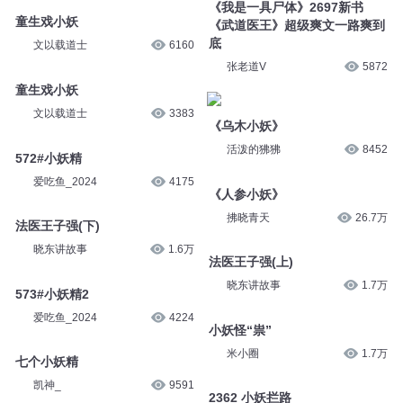
《我是一具尸体》2697新书
童生戏小妖
《武道医王》超级爽文一路爽到
底
文以载道士
6160
张老道V
5872
童生戏小妖
文以载道士
3383
《乌木小妖》
活泼的狒狒
8452
572#小妖精
爱吃鱼_2024
4175
《人参小妖》
拂晓青天
26.7万
法医王子强(下)
晓东讲故事
1.6万
法医王子强(上)
晓东讲故事
1.7万
573#小妖精2
爱吃鱼_2024
4224
小妖怪“祟”
米小圈
1.7万
七个小妖精
凯神_
9591
2362 小妖拦路