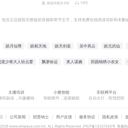
杀伐果断&智商在线丨精品双播
1.8万
传说中的方片K
，包含正品授权完整版的音频和章节文字，支持免费在线阅读试听和未删减
皓月仙尊
皓弑天地
皓天剑皇
吴中风云
皓元武仙
皓月如你
老吴家的儿女
皓月物语
东皓传奇
神皓天下
成宠少将大人轻点爱
飘渺命运
美人谋嫡
田园锦绣小农女
死亡冒险
无限位面红包群
怠惰骑士求求你不要催更
联盟之大
主播培训
小雅智能
车联网平台
兼职副业，兴趣赚钱
智能硬件，连接赋能
自在出行，听我想听
们
公司新闻
招贤纳士
用户反馈
服务协议
隐私政策
2026
www.ximalaya.com lnc. ALL Rights Reserved
沪ICP备13027243号
客服热线