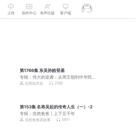
上传
创作中心
有声出版
客户端
第1766集 东吴孙皓登基
专辑：
伟大的逆袭：从周王朝到中华民
国丨中国通史丨上下五千年 | 历史解谜
2192
志明侃历史
第153集 名将吴起的传奇人生（一）-2
专辑：
浩然爸爸｜上下五千年
5911
浩然爸爸讲故事