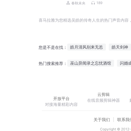
189
春秋未央
喜马拉雅为您精选吴皓的传奇人生的热门声音内容
皓月清风别来无恙
皓天剑神
您是不是在找：
吴明和吴明
星云皓天剑
巫山异闻录之忘忧酒馆
闪婚
热门搜索推荐：
末世龙神领主
巅峰狂妃
云剪辑
开放平台
在线音频剪辑神器
对接海量精彩内容
关于我们
联系我
Copyright © 2012-