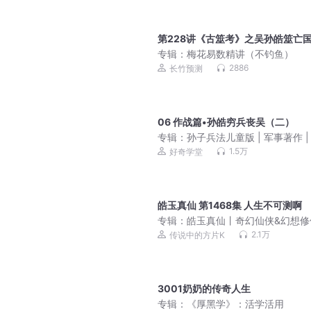
第228讲《古筮考》之吴孙皓筮亡
专辑：
梅花易数精讲（不钓鱼）
2886
长竹预测
06 作战篇•孙皓穷兵丧吴（二）
专辑：
孙子兵法儿童版 | 军事著作 |
启蒙
1.5万
好奇学堂
皓玉真仙 第1468集 人生不可测啊
专辑：
皓玉真仙丨奇幻仙侠&幻想修
杀伐果断&智商在线丨精品双播
2.1万
传说中的方片K
3001奶奶的传奇人生
专辑：
《厚黑学》：活学活用