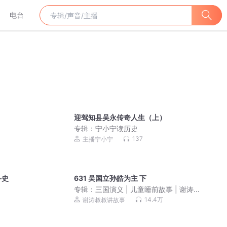
电台
迎驾知县吴永传奇人生（上）
专辑：
宁小宁读历史
137
主播宁小宁
斗史
631 吴国立孙皓为主 下
专辑：
三国演义 | 儿童睡前故事 | 谢涛叔
叔演播
14.4万
谢涛叔叔讲故事