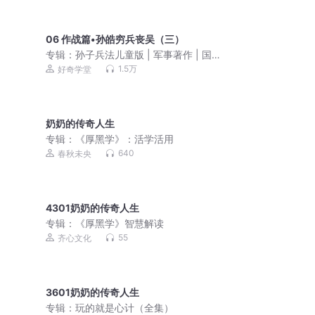
06 作战篇•孙皓穷兵丧吴（三）
专辑：
孙子兵法儿童版 | 军事著作 | 国学
启蒙
1.5万
好奇学堂
奶奶的传奇人生
专辑：
《厚黑学》：活学活用
640
春秋未央
4301奶奶的传奇人生
专辑：
《厚黑学》智慧解读
55
齐心文化
3601奶奶的传奇人生
专辑：
玩的就是心计（全集）