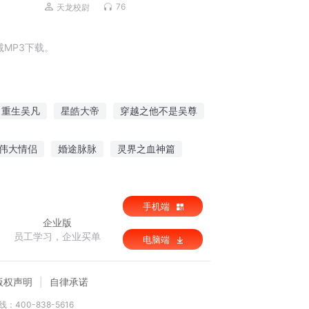
76
天龙校尉
MP3下载。
重生吴凡
星皓大帝
穿越之他不是吴尊
我是武圣叫吴圣
皓云大陆
皓月剑圣
伟大情侣
婚途脉脉
灵界之血神篇
魔王
赛尔号之流星许诺
手机端
企业版
员工学习，企业买单
电脑端
版权声明
自律承诺
：400-838-5616