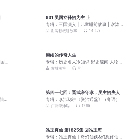
国
631 吴国立孙皓为主 上
专辑：
三国演义 | 儿童睡前故事 | 谢涛叔
叔演播
14.2万
谢涛叔叔讲故事
柴绍的传奇人生
 国学
专辑：
历史名人冷知识|野史秘闻 人物传
记 上下五千年
611
古城南笙
第四一七回：晋武帝守孝，吴主皓失人
仙丨
专辑：
李沛聪讲《资治通鉴》（粤语）
1765
广州李沛聪
皓玉真仙 第1825集 回皓玉海
专辑：
皓玉真仙丨奇幻仙侠&幻想修仙丨