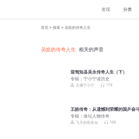
发现
分类
>
>
首页
搜索
吴皓的传奇人生
吴皓的传奇人生
相关的声音
迎驾知县吴永传奇人生（下）
专辑：
宁小宁读历史
178
主播宁小宁
王皓传奇：从遗憾到荣耀的国乒奋
专辑：
体坛人物传奇
166
飞天的双鱼仙