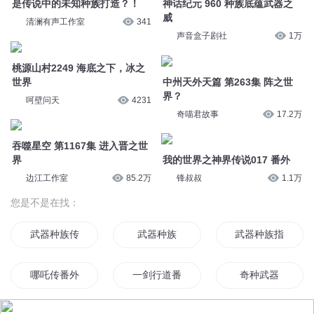
界
锋叔叔
1.1万
边江工作室
85.2万
您是不是在找：
武器种族传说改编
武器种族
武器种族指南
哪吒传番外
一剑行道番外
奇种武器
番外合集
三种武器
武器种族传说之龙
八皇时代番外
异界之血族十三圣器
武器种族之天银传
© 2014-
2026
喜马拉雅 版权所有
我是可爱的番外集
外星皇族
天使心跳番外的番
血族之十三圣器
古年之血族十三圣器
花千骨番外