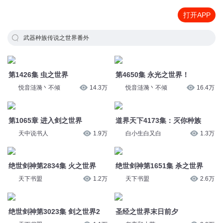
打开APP
武器种族传说之世界番外
第1426集 虫之世界
第4650集 永光之世界！
悦音涟漪丶不倾
14.3万
悦音涟漪丶不倾
16.4万
道界天下4173集：灭你种族
第1065章 进入剑之世界
白小生白又白
1.3万
天中说书人
1.9万
绝世剑神第1651集 杀之世界
绝世剑神第2834集 火之世界
天下书盟
2.6万
天下书盟
1.2万
圣经之世界末日前夕
绝世剑神第3023集 剑之世界2
老高和小茉
3.9万
天下书盟
1.1万
1089 大兴之世？大乱之世？