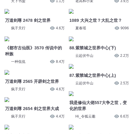
万道剑尊 2478 剑之世界
夏春瑶
9096
疯子天行
4.6万
88.紫禁城之世界中心(下)
《都市古仙医》3570 传说中的
云起伏牛山
2.2万
种族
一种侃侃
8.4万
87.紫禁城之世界中心(上)
云起伏牛山
2.5万
万道剑尊 2565 开辟剑之世界
疯子天行
4.6万
我是修仙大佬557大争之世，变
化的世界
万道剑尊 2654 剑之世界大成
Hi_令狐云邈
6.6万
疯子天行
4.4万
124 遍布世界的史前地下城，竟
大案要案之世界第一诈骗犯
是传说中的未知种族打造？！
热点大追踪
6126
清澜有声工作室
342
123 遍布世界的史前地下城，竟
122 遍布世界的史前地下城，竟
是传说中的未知种族打造？！
是传说中的未知种族打造？！