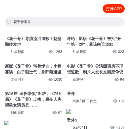
打开APP
花千骨番外
《花千骨》导演流泪道歉！赵丽
评论丨影版《花千骨》被批“开
颖昨发声
年第一烂”，最该向谁道歉
红星新闻
1263
红星新闻
323
新版《花千骨》审美塌方，小骨
电影《花千骨》导演因票房不理
寡淡，白子画土气，杀阡陌邋遢
想道歉，制片人发长文回应争议
文倩同学
1630
新京报
94
第16届“金扫帚奖”出炉，《749
番外
局》《花千骨》上榜，最令人失
绮声幻影工作室
1万
望男女演员是……
封面新闻
67
番外5
沐屿0411
4.7万