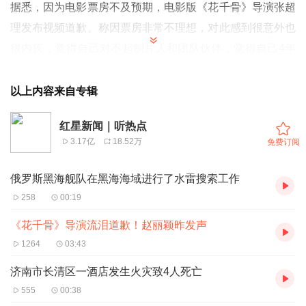
据悉，因为电影票房不及预期，电影版《花千骨》导演张超
理发布视频道歉。称因票房非常不理想，对此感到很意外也
很内疚，觉得自己对不起制片人和团队伙伴，觉得自己4年
多的努力和付出没得到回报。
张超理写道：“奔走于热爱，相遇于今朝，感谢与歉意，千
以上内容来自专辑
言万语不足表，但电影花千骨仍期待可以给我们一个机会，
红星新闻｜听热点
与您相见。”
3.17亿
18.52万
免费订阅
视频中，张超理称，非常感谢已经走进电影院的朋友们，同
时我也很关心票房，知道很不理想。
俄罗斯黑海舰队在黑海海域进行了水雷搜索工作
“这让我很意外，此时此刻我感觉很愧疚，对不起我们的制
258
00:19
片人，辜负了他的信任，同时也对不起团队的伙伴们。我觉
《花千骨》导演流泪道歉！赵丽颖昨发声
得四年的付出没有得到回报，在这里我要跟大家说一句对不
1264
03:43
起。”张超理流泪表示。
济南市长清区一酒店发生火灾致4人死亡
张超理说，“可能有很多朋友没有关注到电影上映的消息，
555
00:38
或电影没有抱有期待。但是，我想要说的是，我们电影作为