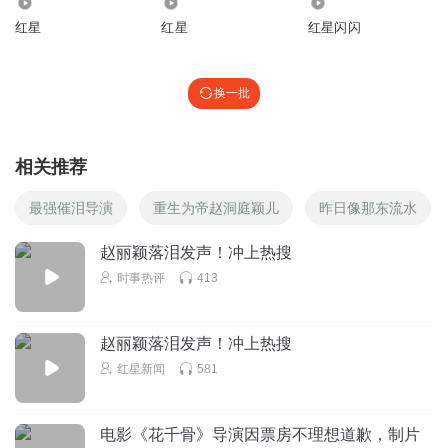
206
1593
1.82万
红星
红星
红星闪闪
换一批
相关推荐
最强催泪导演
重生为帝赵洞庭颖儿
昨日像那东流水
赵丽颖落泪发声！冲上热搜
时事热评
413
赵丽颖落泪发声！冲上热搜
红星新闻
581
电影《花千骨》导演因票房不理想道歉，制片