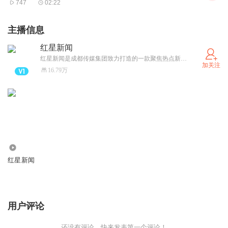
747
02:22
媒有限公司、浙江沐阳影视科技有限公司联合出品。影聚天
际影视发行有限公司发行，保利影业投资有限公司、广西广
主播信息
文电影发行放映有限公司、武汉天工开物影业有限公司联合
红星新闻
发行。
红星新闻是成都传媒集团致力打造的一款聚焦热点新闻的主流新兴媒体，这里是真相与思想的交汇之地。 这里聚集了中国优秀的调查新闻记者，拥有真知灼见的评论员；国内国际有价值的新闻，红星新闻都会冲在第一线。
加关注
电影为仙侠题材，其剧版《花千骨》于2015年6月开播，曾
16.79万
掀起收视狂潮。
昨日，剧版《花千骨》主演赵丽颖在微博发布了电影版《花
千骨》宣传海报，并配文“九年睽首，支持制片人唐姐姐”。
2015年夏天，剧集《花千骨》一经播出，收视和网播均达
佳绩，更是创下网播187亿的纪录。不少观众被剧中演员霍
726.16万
建华和赵丽颖“圈粉”。赵丽颖更是凭借“花千骨”这个角色，
红星新闻
获得白玉兰最佳女主角提名，得到专业的认可。
用户评论
还没有评论，快来发表第一个评论！