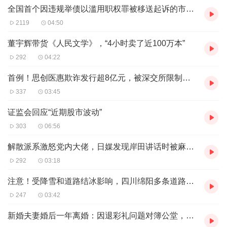
2020年第一批复工的电影，经历了太多太多的困难。最终
全国首个因违规举债以滥用职权罪被移送起诉的市委书记是他
能够在电影院跟大家见面，已经是非常的不容易，所以我衷
2119
04:50
心希望大家能够走进电影院支持与检验。”
董宇辉带货《人民文学》，“4小时卖了近100万本”
目前，猫眼专业版显示，《花千骨》上映4天，票房为486.8
292
04:22
万。
首例！思创医惠欺诈发行超8亿元，被深交所限制融资资格
不过，从网友评论来看，该道歉并未得到网友理解。
337
03:45
猫眼电影显示，电影版《花千骨》于1月20日上映，截至今
证监会回应“近期股市波动”
日11点左右，累计票房513.5万。
303
06:56
资料显示，该片制片人唐丽君，由张超理执导，陈都灵、李
程彬领衔主演，茅子俊特别出演，陈晓东、张丹峰、张俪友
解散派系激怒党内大佬，日媒发现岸田讲话时被麻生“甩脸色”
情出演。
292
03:18
出品公司方面，新派系文化传媒有限公司、广西凡世通文化
注意！受降雪和道路结冰影响，四川绵阳多条道路交通管制
旅游开发有限公司、浙江秀合传媒集团有限公司、上海瀚舟
247
03:42
思文化发展有限公司、新疆新卡斯影业有限公司、楚伦影业
新婚夫妻婚后一年离婚：因退彩礼问题对簿公堂，女方退还“三金”和3万元彩礼
有限公司出品，江西省东然影业集团有限公司、花生映像传