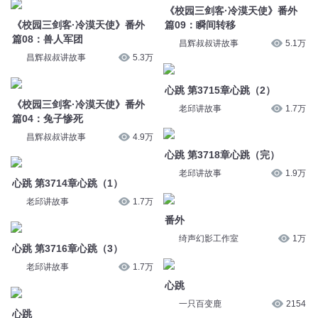
《校园三剑客·冷漠天使》番外
老邱讲故事
1.7万
篇04：兔子惨死
昌辉叔叔讲故事
4.9万
心跳 第3718章心跳（完）
老邱讲故事
1.9万
心跳 第3714章心跳（1）
老邱讲故事
1.7万
番外
绮声幻影工作室
1万
心跳 第3716章心跳（3）
老邱讲故事
1.7万
心跳
一只百变鹿
2154
心跳
伊个敲敲响
73
番外4
心跳
沐屿0411
2.3万
秋二忘人相相ER
5657
番外3
番外5
沐屿0411
2万
沐屿0411
4.7万