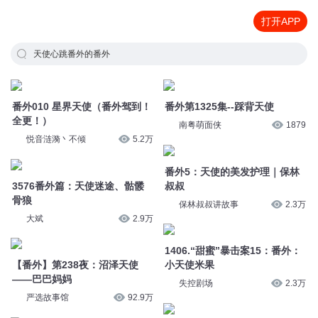
打开APP
天使心跳番外的番外
番外010 星界天使（番外驾到！
番外第1325集--踩背天使
全更！）
南粤萌面侠
1879
悦音涟漪丶不倾
5.2万
番外5：天使的美发护理｜保林
3576番外篇：天使迷途、骷髅
叔叔
骨狼
保林叔叔讲故事
2.3万
大斌
2.9万
1406.“甜蜜”暴击案15：番外：
【番外】第238夜：沼泽天使
小天使米果
——巴巴妈妈
失控剧场
2.3万
严选故事馆
92.9万
《校园三剑客·冷漠天使》番外
番外12：天使与智能手机 | 保林
篇07：黑森博士
叔叔
昌辉叔叔讲故事
5.2万