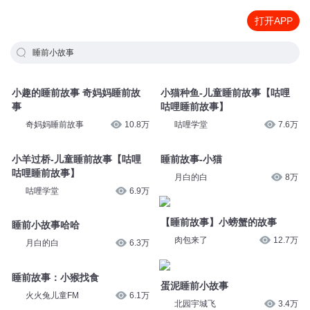
打开APP
睡前小故事
小趣的睡前故事 奇妈妈睡前故
小猫种鱼-儿童睡前故事【咕哩
事
咕哩睡前故事】
奇妈妈睡前故事
10.8万
咕哩学堂
7.6万
小羊过桥-儿童睡前故事【咕哩
睡前故事-小猫
咕哩睡前故事】
月白的白
8万
咕哩学堂
6.9万
【睡前故事】小螃蟹的故事
睡前小故事哈哈
肉包来了
12.7万
月白的白
6.3万
睡前故事：小猴找食
蛋泥睡前小故事
火火兔儿童FM
6.1万
北园宇城飞
3.4万