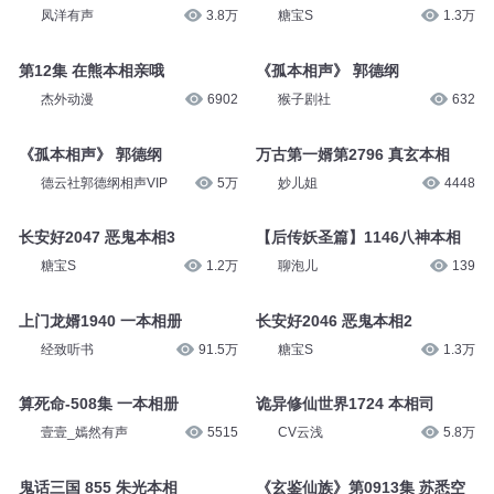
凤洋有声
3.8万
糖宝S
1.3万
第12集 在熊本相亲哦
《孤本相声》 郭德纲
杰外动漫
6902
猴子剧社
632
《孤本相声》 郭德纲
万古第一婿第2796 真玄本相
德云社郭德纲相声VIP
5万
妙儿姐
4448
长安好2047 恶鬼本相3
【后传妖圣篇】1146八神本相
糖宝S
1.2万
聊泡儿
139
上门龙婿1940 一本相册
长安好2046 恶鬼本相2
经致听书
91.5万
糖宝S
1.3万
算死命-508集 一本相册
诡异修仙世界1724 本相司
壹壹_嫣然有声
5515
CV云浅
5.8万
鬼话三国 855 朱光本相
《玄鉴仙族》第0913集 苏悉空