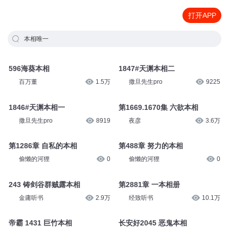
打开APP
本相唯一
596海葵本相
1847#天渊本相二
百万董
1.5万
撒旦先生pro
9225
1846#天渊本相一
第1669.1670集 六欲本相
撒旦先生pro
8919
夜彦
3.6万
第1286章 自私的本相
第488章 努力的本相
偷懒的河狸
0
偷懒的河狸
0
243 铸剑谷群贼露本相
第2881章 一本相册
金庸听书
2.9万
经致听书
10.1万
帝霸 1431 巨竹本相
长安好2045 恶鬼本相