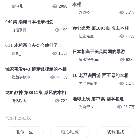
本相
聊泡儿
2090
喜道公子
5.7万
040集 渤海日本相亲相爱
赤心巡天 第1003集 海主本相
白熊寒霄
199
伍壹先生
2.7万
011 本相亲自去会会他们了！
日本相当于美英两国的导游
青兔_
1.8万
浑水报告pro
6332
独家蜜爱443 拆穿狐狸精的本相
10.老严说西游-西王母的本相
君颜讲故事
26.6万
老严讲故事
1.1万
龙血战神 第3611集 戚风的本相
地球上线 第77集 副本相遇
鸿达以太
224
光合积木
26.7万
您是不是在找：
唯你一生
唯心唯魔
战我唯战