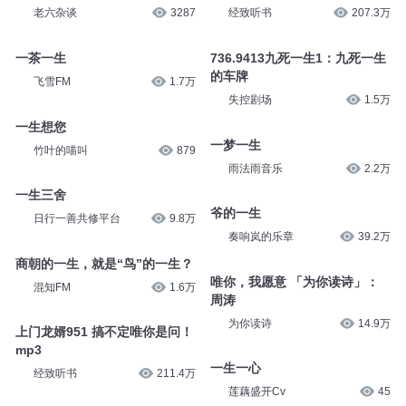
老六杂谈
3287
经致听书
207.3万
一茶一生
736.9413九死一生1：九死一生
的车牌
飞雪FM
1.7万
失控剧场
1.5万
一生想您
一梦一生
竹叶的喵叫
879
雨法雨音乐
2.2万
一生三舍
爷的一生
日行一善共修平台
9.8万
奏响岚的乐章
39.2万
商朝的一生，就是“鸟”的一生？
唯你，我愿意 「为你读诗」：
混知FM
1.6万
周涛
为你读诗
14.9万
上门龙婿951 搞不定唯你是问！
mp3
一生一心
经致听书
211.4万
莲藕盛开Cv
45