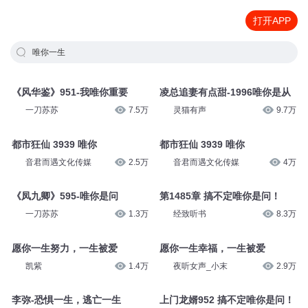
打开APP
唯你一生
《风华鉴》951-我唯你重要
凌总追妻有点甜-1996唯你是从
一刀苏苏
7.5万
灵猫有声
9.7万
都市狂仙 3939 唯你
都市狂仙 3939 唯你
音君而遇文化传媒
2.5万
音君而遇文化传媒
4万
《凤九卿》595-唯你是问
第1485章 搞不定唯你是问！
一刀苏苏
1.3万
经致听书
8.3万
愿你一生努力，一生被爱
愿你一生幸福，一生被爱
凯紫
1.4万
夜听女声_小末
2.9万
李弥-恐惧一生，逃亡一生
上门龙婿952 搞不定唯你是问！