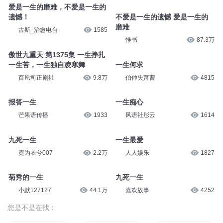
爱是一生的磨难，不爱是一生的
遗憾！
不爱是一生的遗憾 爱是一生的
磨难
古斯_治愈电台
1585
惟书
87.3万
傲世九重天 第1375集 一生挣扎
一生苦，一生独自凌寒舞
一生何求
百凰司正剧社
9.8万
伯仲失萧曹
4815
报答一生
一生痴心
芒果语传播
1933
风语社彤云
1614
九死一生
一生最爱
霓为衣兮007
2.2万
人人娱乐
1827
菊秀的一生
九死一生
小默127127
44.1万
嘉欢故事
4252
您是不是在找：