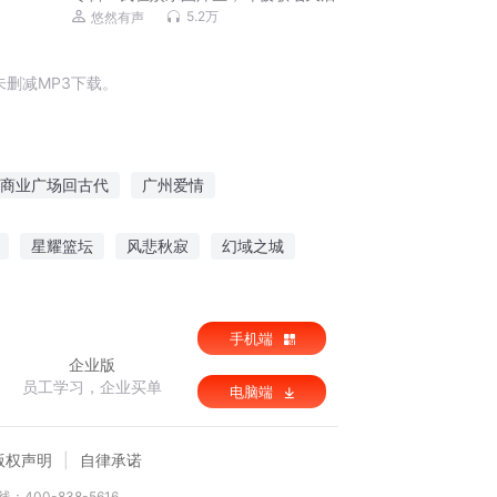
套牢 | 歌曲超多
5.2万
悠然有声
删减MP3下载。
商业广场回古代
广州爱情
全食美
星空广场
广临异世
末日广播
星耀篮坛
风悲秋寂
幻域之城
手机端
企业版
员工学习，企业买单
电脑端
版权声明
自律承诺
：400-838-5616