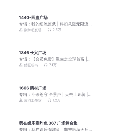
1440-圆盘广场
专辑：
我的细胞监狱 | 科幻悬疑无限流 |
3D精品多人剧
2.5万
剧舞吧瓦塔
1846 长兴广场
专辑：
【会员免费】重生之全球首富 |
穿越重生赚钱扛把子
7.1万
酷匠听书
1666 药材广场
专辑：
斗破苍穹 全景声 | 天蚕土豆著 |
辰羽工作室演播 | 经典玄幻小说
1.2万
辰羽工作室
我在娱乐圈炸鱼 367 广场舞合集
专辑：
我在娱乐圈炸鱼，却被歌坛天后