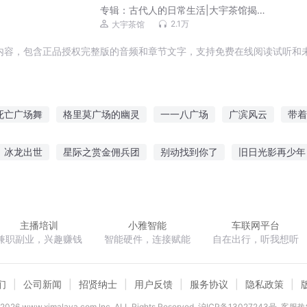
专辑：
古代人的日常生活|大宇茶馆揭秘
古人真实生活，历史趣闻冷知识
2.1万
大宇茶馆
内容，包含正品授权完整版的音频和章节文字，支持免费在线阅读试听和未
死亡广场舞
格里莫广场的幽灵
一一八广场
广滨风云
带着
万达广场
广场舞大爷的异世界征服之
带着广场梦红楼
重生食
冰龙出世
星际之赏金佣兵团
别动找到你了
旧日光影再少年
狱广场
东京广场
广告之王
极魔术
春花年又复只无共赏人
乱世鬼谷
天仙纪元
主播培训
小雅智能
车联网平台
兼职副业，兴趣赚钱
智能硬件，连接赋能
自在出行，听我想听
们
公司新闻
招贤纳士
用户反馈
服务协议
隐私政策
2026
www.ximalaya.com lnc. ALL Rights Reserved
沪ICP备13027243号
客服热线