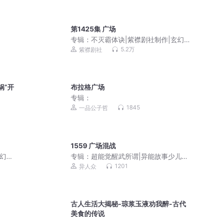
第1425集 广场
专辑：
不灭霸体诀|紫襟剧社制作|玄幻&
修真爽文|有声剧
5.2万
紫襟剧社
锅”开
布拉格广场
专辑：
1845
一品公子哲
1559 广场混战
幻&
专辑：
超能觉醒武所谓|异能故事少儿版|
千面世界
1201
异人众
古人生活大揭秘-琼浆玉液劝我醉-古代
美食的传说