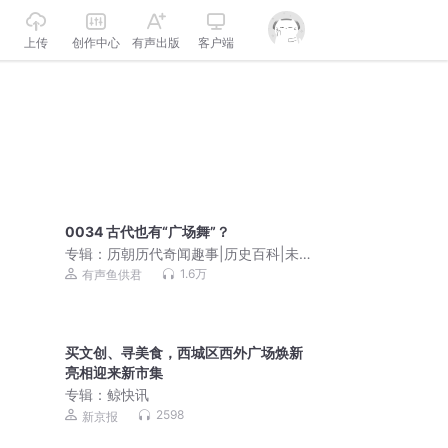
上传
创作中心
有声出版
客户端
0034 古代也有“广场舞”？
专辑：
历朝历代奇闻趣事|历史百科|未解
之谜
1.6万
有声鱼供君
买文创、寻美食，西城区西外广场焕新
亮相迎来新市集
专辑：
鲸快讯
2598
新京报