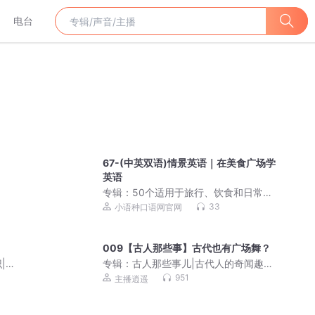
电台
67-(中英双语)情景英语｜在美食广场学
英语
专辑：
50个适用于旅行、饮食和日常生
活的英语对话
33
小语种口语网官网
009【古人那些事】古代也有广场舞？
|上
专辑：
古人那些事儿|古代人的奇闻趣事|
历史冷知识！
951
主播逍遥