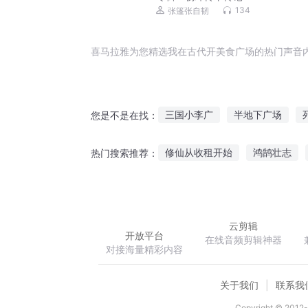
134
张篷张自韧
喜马拉雅为您精选我在古代开美食广场的热门声音
三国小李广
半地下广场
您是不是在找：
异界美食推广大师
开局就送
修仙从收租开始
鸿鹄壮志
热门搜索推荐：
广东第一才子
神奇宝贝之地
武圣崛起
暗圣殿传奇
终
云剪辑
开放平台
在线音频剪辑神器
对接海量精彩内容
关于我们
联系我
Copyright © 2012-