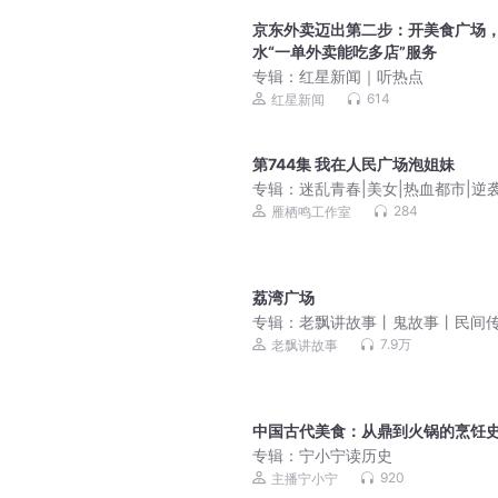
京东外卖迈出第二步：开美食广场
水“一单外卖能吃多店”服务
专辑：
红星新闻｜听热点
614
红星新闻
第744集 我在人民广场泡姐妹
专辑：
迷乱青春|美女|热血都市|逆
文|精品多人剧
284
雁栖鸣工作室
荔湾广场
专辑：
老飘讲故事丨鬼故事丨民间
7.9万
老飘讲故事
中国古代美食：从鼎到火锅的烹饪
专辑：
宁小宁读历史
920
主播宁小宁