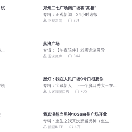
，试
郑州二七广场南广场将“亮相”
专辑：
正观新闻｜24小时速报
281
正观新闻
荔湾广场
袭爽
专辑：
【午夜陪伴】老蛋诡谈灵异
344
蛋沫倾声
黑灯：我在人民广场9号口很想你
传说
专辑：
宝藏新人：下一个脱口秀大王在
此｜脱口秀｜喜剧｜段子
705
大迷糊脱口秀
史
我真没想当男神1036白州广场开业
专辑：
重生之我真没想当男神（重生
2010|精品有声剧）
4万
狐狸INTP