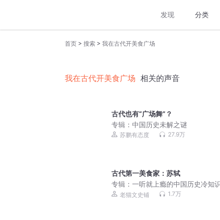
发现
分类
>
>
首页
搜索
我在古代开美食广场
我在古代开美食广场
相关的声音
古代也有“广场舞”？
专辑：
中国历史未解之谜
27.9万
苏鹏有态度
古代第一美食家：苏轼
专辑：
一听就上瘾的中国历史冷知识
下五千年 未解之谜野史趣闻
1.7万
老猫文史铺