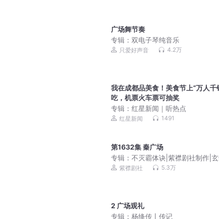
广场舞节奏
专辑：
双电子琴纯音乐
4.2万
只爱好声音
我在成都品美食！美食节上“万人千
吃，机票火车票可抽奖
专辑：
红星新闻｜听热点
1491
红星新闻
第1632集 秦广场
专辑：
不灭霸体诀|紫襟剧社制作|玄
修真爽文|有声剧
5.3万
紫襟剧社
2 广场观礼
专辑：
杨绛传丨传记