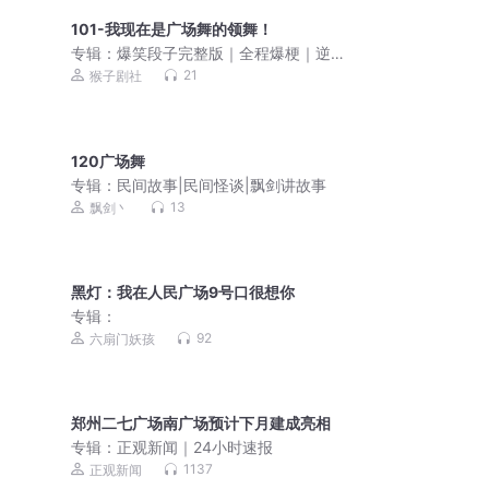
101-我现在是广场舞的领舞！
专辑：
爆笑段子完整版｜全程爆梗｜逆
天笑点
21
猴子剧社
120广场舞
专辑：
民间故事|民间怪谈|飘剑讲故事
13
飘剑丶
黑灯：我在人民广场9号口很想你
专辑：
92
六扇门妖孩
郑州二七广场南广场预计下月建成亮相
专辑：
正观新闻｜24小时速报
1137
正观新闻