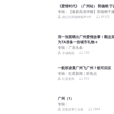
《爱情时代》（广州站） 郭德纲 于
专辑：
【最新高清伴睡】郭德纲于
安心睡眠｜十年经典｜高清
81.5万
德云社郭德纲相声VIP
用一张图晒出广州爱情故事！戳这
为TA准备一份城市礼物→
专辑：
广东头条
130
羊城晚报
一航班凌晨广州飞广州？航司回应
专辑：
红星新闻｜听热点
515
红星新闻
广州（1）
专辑：
1954
贺集故事汇合集