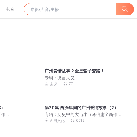
电台
广州爱情故事？全是骗子套路！
专辑：
微言大义
7711
谢探
3）
第20集 西汉年间的广州爱情故事（2）
新作
专辑：
历史中的大与小（马伯庸全新作
品）
6513
名田文化