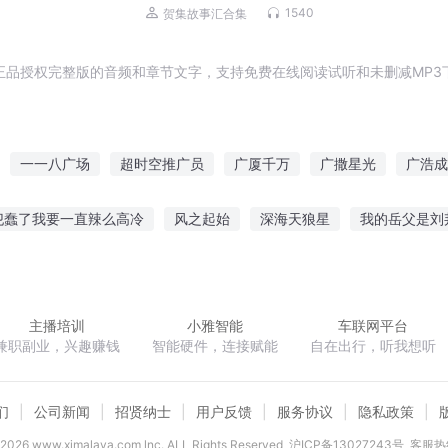
1540
贺集故事汇合集
正品授权完整版的音频和章节文字，支持免费在线阅读试听和未删减MP3
一一八广场
超时空推广员
广厦千万
广撒星光
广浩成
上
末日广播
九班的广强老师
三国小李广
我在古代开美食
犯蠢了我要一直辣么高冷
风之起始
深海天狼星
我的岳父是刘
我的地下城会广告
鸿均
狼主不乖财迷十三妾
星舞极天
北大陆骑士卷骑士传说
主播培训
小雅智能
车联网平台
兼职副业，兴趣赚钱
智能硬件，连接赋能
自在出行，听我想听
们
公司新闻
招贤纳士
用户反馈
服务协议
隐私政策
2026
www.ximalaya.com lnc. ALL Rights Reserved
沪ICP备13027243号
客服热线