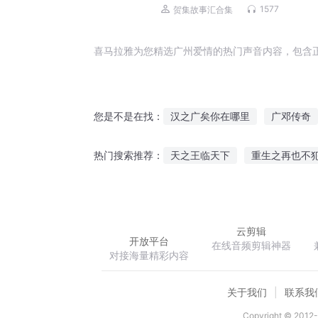
1577
贺集故事汇合集
喜马拉雅为您精选广州爱情的热门声音内容，包含
汉之广矣你在哪里
广邓传奇
您是不是在找：
我为隋帝杨广
在广袤的大海
天之王临天下
重生之再也不
热门搜索推荐：
广东第一才子
星空广场
痞子学生不简单
双魂之天下
系统提示
云剪辑
开放平台
在线音频剪辑神器
对接海量精彩内容
关于我们
联系我
Copyright © 2012-