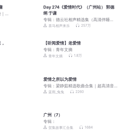
谦
Day 274《爱情时代》（广州站） 郭德
纲 于谦
谦｜
专辑：
德云社相声精选集（高清伴睡
版）
257万
喜马相声来乐
里，
【听闻爱情】老爱情
专辑：
青年文摘
1.8万
青年文摘
爱情之所以为爱情
专辑：
梁静茹精选歌曲合集｜超高清音
质｜必备歌单
2260
蓝雨_兔兔
广州（7）
专辑：
1684
贺集故事汇合集