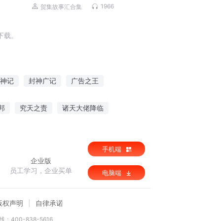
1966
贺集故事汇合集
下载。
神记
封神广记
广告之王
广场
广滨风云
广临异世
邦
究天之责
诸天大佬降临
豪门帝少别烦我
快穿黑化男神粗暴吻
手机端
企业版
员工学习，企业买单
电脑端
版权声明
自律承诺
：400-838-5616