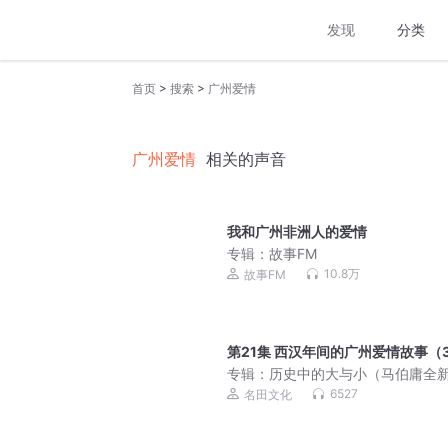
发现
分类
>
>
首页
搜索
广州爱情
广州爱情
相关的声音
我和广州非洲人的爱情
专辑：
故事FM
10.8万
故事FM
第21集 西汉年间的广州爱情故事（
专辑：
历史中的大与小（马伯庸全
品）
6527
名田文化