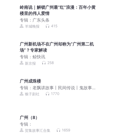
岭南说｜解锁广州最“红”浪漫：百年小黄
楼里的伟人爱情
专辑：
广东头条
415
羊城晚报
广州新机场不在广州却称为“广州第二机
场”？专家解读
专辑：
鲸快讯
258
新京报
广州成珠楼
专辑：
老飘讲故事丨民间传说丨鬼故事
丨胆小勿入
1770
猴子剧社
广州（8）
专辑：
1659
贺集故事汇合集