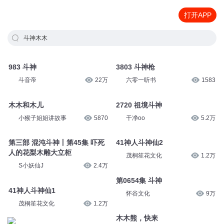
打开APP
斗神木木
983 斗神
3803 斗神枪
斗音帝
22万
六零一听书
1583
木木和木儿
2720 祖境斗神
小猴子姐姐讲故事
5870
干净oo
5.2万
第三部 混沌斗神丨第45集 吓死
41神人斗神仙2
人的花梨木雕大立柜
茂桐笙花文化
1.2万
S小妖仙J
2.4万
第0654集 斗神
41神人斗神仙1
怀谷文化
9万
茂桐笙花文化
1.2万
木木熊，快来