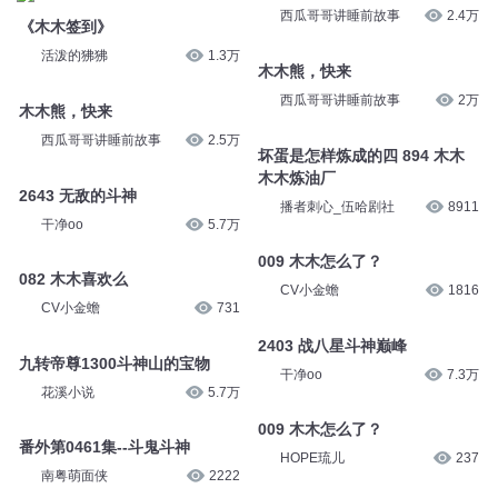
西瓜哥哥讲睡前故事
2.4万
《木木签到》
活泼的狒狒
1.3万
木木熊，快来
西瓜哥哥讲睡前故事
2万
木木熊，快来
西瓜哥哥讲睡前故事
2.5万
坏蛋是怎样炼成的四 894 木木
木木炼油厂
2643 无敌的斗神
播者刺心_伍哈剧社
8911
干净oo
5.7万
009 木木怎么了？
082 木木喜欢么
CV小金蟾
1816
CV小金蟾
731
2403 战八星斗神巅峰
九转帝尊1300斗神山的宝物
干净oo
7.3万
花溪小说
5.7万
009 木木怎么了？
番外第0461集--斗鬼斗神
HOPE琉儿
237
南粤萌面侠
2222