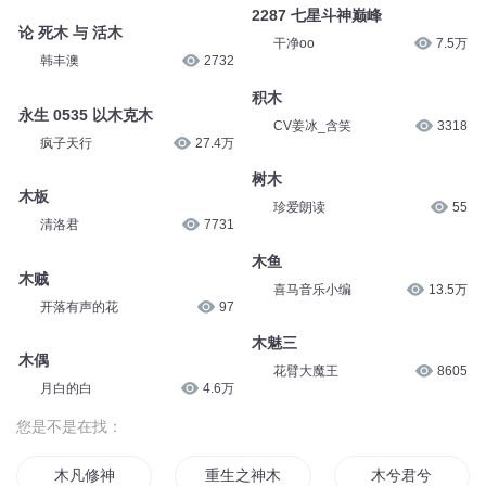
2287 七星斗神巅峰
论 死木 与 活木
干净oo
7.5万
韩丰澳
2732
积木
永生 0535 以木克木
CV姜冰_含笑
3318
疯子天行
27.4万
树木
木板
珍爱朗读
55
清洛君
7731
木鱼
木贼
喜马音乐小编
13.5万
开落有声的花
97
木魅三
木偶
花臂大魔王
8605
月白的白
4.6万
您是不是在找：
木凡修神
重生之神木
木兮君兮