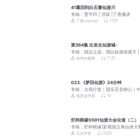
41重回到白石寨仙游川
专辑：
贾平凹 | 浮躁 |丁香播讲
1.5万
丁香channel
第364集 出发去仙游城-
专辑：
国运之战：我以妖族镇诸天 |
声的紫襟 | 脑洞搞笑 | 热血玄幻 | 
7.1万
有声的紫襟
声剧
023.《梦回仙游》24分钟
专辑：
古风疗愈｜国乐五音静心｜
五行音乐养生｜催眠疗愈
10
旭思读书君
烂柯棋缘0591仙游大会论道（二）
专辑：
烂柯棋缘|影视级古典仙侠大
奇幻多人有声剧|凡夫声舍出品
5.9万
凡夫声舍