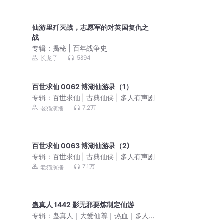
仙游里歼灭战，志愿军的对英国复仇之
战
专辑：
揭秘 | 百年战争史
5894
长龙子
百世求仙 0062 博湖仙游录（1）
专辑：
百世求仙 | 古典仙侠 | 多人有声剧
7.2万
老猫演播
百世求仙 0063 博湖仙游录（2)
专辑：
百世求仙 | 古典仙侠 | 多人有声剧
7.1万
老猫演播
蛊真人 1442 影无邪要炼制定仙游
专辑：
蛊真人｜大爱仙尊｜热血｜多人