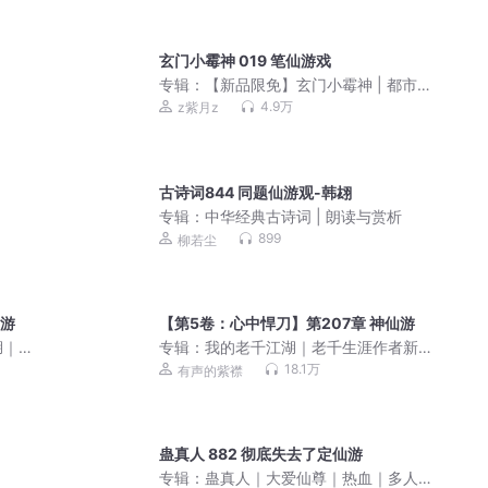
玄门小霉神 019 笔仙游戏
专辑：
【新品限免】玄门小霉神 | 都市
小神棍
4.9万
z紫月z
古诗词844 同题仙游观-韩翃
专辑：
中华经典古诗词 | 朗读与赏析
899
柳若尘
仙游
【第5卷：心中悍刀】第207章 神仙游
湖｜
专辑：
我的老千江湖｜老千生涯作者新
作 | 有声的紫襟｜付费快更版
18.1万
有声的紫襟
蛊真人 882 彻底失去了定仙游
专辑：
蛊真人｜大爱仙尊｜热血｜多人