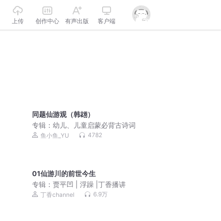
上传
创作中心
有声出版
客户端
同题仙游观（韩翃）
专辑：
幼儿、儿童启蒙必背古诗词
4782
鱼小鱼_YU
01仙游川的前世今生
专辑：
贾平凹 | 浮躁 |丁香播讲
6.9万
丁香channel