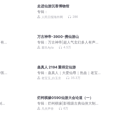
走进仙游沉香博物馆
专辑：
286
人民日报海外网
万古神帝-3900-携仙游山
 有
专辑：
万古神帝|超人气玄幻多人有声剧
多人有
（三撇一捺出品）
4.5万
暮玖Ayla
蛊真人 2194 重得定仙游
中医
专辑：
蛊真人｜大爱仙尊｜热血｜老宝
玉｜多人VIP免费有声剧
35.3万
老宝玉_白玉京
烂柯棋缘0590仙游大会论道（一）
制作|
专辑：
烂柯棋缘|影视级古典仙侠大制作|
奇幻多人有声剧|凡夫声舍出品
6万
凡夫声舍