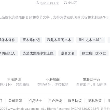
VIP免费有声剧
64.1万
老宝玉_白玉京
正品授权完整版的音频和章节文字，支持免费在线阅读试听和未删减MP3
风像木像你
双木修仙记
我是木星阿木木
重生之木木城主
为家
重生若木
木凡修神
木灵修仙传
心如花木向阳而生
界的经纪人
染爱成婚顾少宠上瘾
逆命之命
绝世唐门之创世
动找到你了
仙路不长生
最佳影后
因为修炼惹的祸
主播培训
小雅智能
车联网平台
兼职副业，兴趣赚钱
智能硬件，连接赋能
自在出行，听我想听
们
公司新闻
招贤纳士
用户反馈
服务协议
隐私政策
2026
www.ximalaya.com lnc. ALL Rights Reserved
沪ICP备13027243号
客服热线