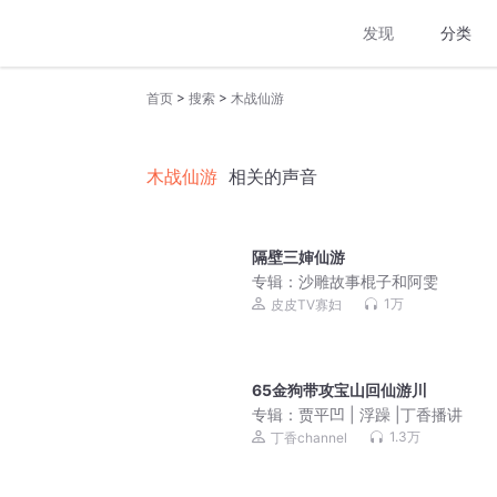
发现
分类
>
>
首页
搜索
木战仙游
木战仙游
相关的声音
隔壁三婶仙游
专辑：
沙雕故事棍子和阿雯
1万
皮皮TV寡妇
65金狗带攻宝山回仙游川
专辑：
贾平凹 | 浮躁 |丁香播讲
1.3万
丁香channel