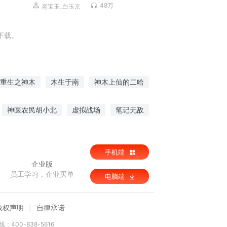
VIP免费有声剧
48万
老宝玉_白玉京
下载。
重生之神木
木生于南
神木上仙的二哈
木下之影
时有万木春
神木之天灵剑
神医农民胡小北
虚拟战场
笔记无敌
手机端
企业版
员工学习，企业买单
电脑端
版权声明
自律承诺
：400-838-5616