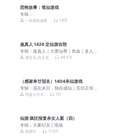
恐怖故事：笔仙游戏
专辑：
1.8万
一头搞笑咸鱼
蛊真人 1426 定仙游自毁
专辑：
蛊真人｜大爱仙尊｜热血｜多人
VIP免费有声剧
48.3万
老宝玉_白玉京
（感谢单廿冠名）1404杀仙游戏
专辑：
混在末日，独自成仙｜言归正传
著｜轻松爽文｜末日修仙｜重生热血｜
1万
司徒小大大
多人有声剧
仙游 疯狂报复杀女人案（四）
专辑：
大案纪实 | 现场
17.6万
初景吖