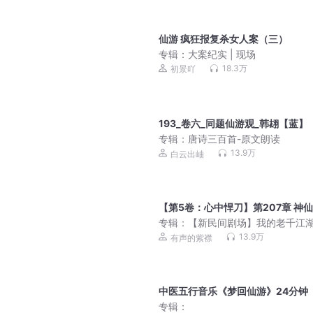
仙游 疯狂报复杀女人案（三）
专辑：
大案纪实 | 现场
18.3万
初景吖
193_卷六_同题仙游观_韩翃【蓝】
专辑：
唐诗三百首-原文朗读
13.9万
白云出岫
【第5卷：心中悍刀】第207章 神
专辑：
【新民间剧场】我的老千江
有声的紫襟｜免费版 | 魔幻千手
13.9万
有声的紫襟
中医五行音乐《梦回仙游》24分钟
专辑：