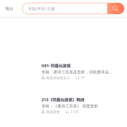
电台
061-同题仙游观
专辑：
唐诗三百首及赏析，诗歌磨耳朵
的经典之选
31
相见亦欢陌生人
213《同题仙游观》韩翃
专辑：
《唐诗三百首》 深度赏析
2.3万
我是君智