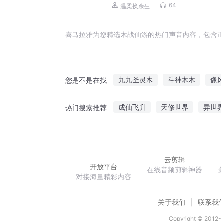
64
温柔换余生
喜马拉雅为您精选木战仙游的热门声音内容，包含
九九圣灵木
斗神木木
像
您是不是在找：
木兮君兮
我叫木名
木可
成仙飞升
天修世界
异世
热门搜索推荐：
天下一木
机械地球
空之轨迹SC
别
云剪辑
开放平台
在线音频剪辑神器
对接海量精彩内容
关于我们
联系我
Copyright © 2012-