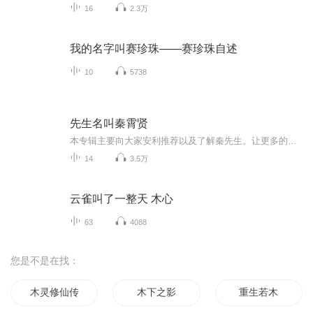
16
2.3万
我的名字叫赛珍珠——赛珍珠自述
10
5738
先生名叫秦霄贤
本专辑主要向大家安利推荐以及了解秦先生。让更多的人喜欢这个阳光大男孩。天上人间四月天 先生名叫秦霄贤（已完结）
14
3.5万
云雀叫了一整天 木心
63
4088
您是不是在找：
木灵修仙传
木下之影
重生若木