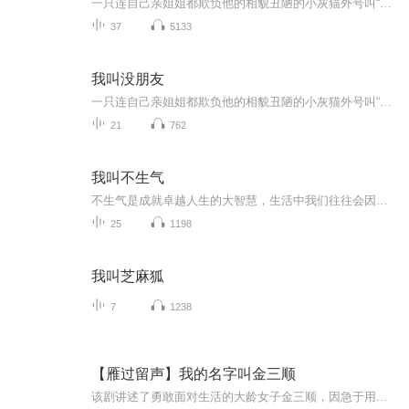
一只连自己亲姐姐都欺负他的相貌丑陋的小灰猫外号叫“没朋友”，凭借强大的内心和勇气，不断提升自己，终于交到了很多好朋友。正所谓“栽好梧桐树，自有凤凰来”。朋友众多的“没朋友”小灰猫，面对校园霸凌，团结好朋友们坚决反击，替弱小代言。善良的小...
37
5133
我叫没朋友
一只连自己亲姐姐都欺负他的相貌丑陋的小灰猫外号叫“没朋友”，凭借强大的内心和勇气，不断提升自己，终于交到了很多好朋友。正所谓“栽好梧桐树，自有凤凰来”。朋友众多的“没朋友”小灰猫，面对校园霸凌，团结好朋友们坚决反击，替弱小代言。善良的小...
21
762
我叫不生气
不生气是成就卓越人生的大智慧，生活中我们往往会因为一些人和事而生气，让我们在工作生活和待人接物上损失极大，不仅让我们变得烦躁，而且使我们的心胸越来越狭窄，生气不但无助于解决问题，还会扰乱我们的心境，恶化我们的人际关系，破坏我们的幸福生活
25
1198
我叫芝麻狐
7
1238
【雁过留声】我的名字叫金三顺
该剧讲述了勇敢面对生活的大龄女子金三顺，因急于用钱保住父亲生前留下的房子，无奈向年轻帅气的男主玄振轩借款并进行“契约恋爱”，最后却收获了甜蜜爱情的故事。