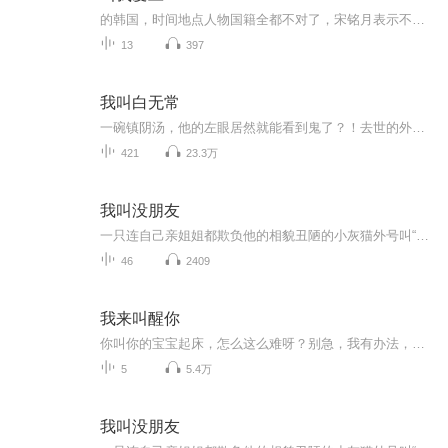
的韩国，时间地点人物国籍全都不对了，宋铭月表示不能接受。但既然人生可以重新做一次选择，这一次她想试点不一样的。那就当个爱豆试试？文案无能本故事纯属虚构，请勿上升真人。本文食用排雷指南：事业线为主，cp已定金泰亨不混饭圈，了解不多。欢迎科普...
13
397
我叫白无常
一碗镇阴汤，他的左眼居然就能看到鬼了？！去世的外公、舅外公的回煞，使他开始在阴阳两界徘徊！但没想竟接二连三发生了怪事：丧礼之上出现的煞鬼，路口徘徊的勾魂野鬼，还有食人的老槐树，竟将他拉入一代的恩怨之中！这是一个终结，还是一个开始？隐藏在人间的封魔地封印碎裂，妖魔横行人间，前世宿敌追杀，抢夺女娲石，重现于世的女娲神墓到底藏了什么，他步步沦陷。
421
23.3万
我叫没朋友
一只连自己亲姐姐都欺负他的相貌丑陋的小灰猫外号叫“没朋友”，凭借强大的内心和勇气，不断提升自己，终于交到了很多好朋友。正所谓“栽好梧桐树，自有凤凰来”。朋友众多的“没朋友”小灰猫，面对校园霸凌，团结好朋友们坚决反击，替弱小代言。善良的小...
46
2409
我来叫醒你
你叫你的宝宝起床，怎么这么难呀？别急，我有办法，我可以给宝宝做好听的宝宝叫早。宝宝听了我的叫早，他肯定会起床的。我录的节目分年龄段有针对婴儿的、针对小班、中班、大班还有针对一年级二年级三年级的…….哇这些是不是很好玩呀？快来订阅吧。
5
5.4万
我叫没朋友