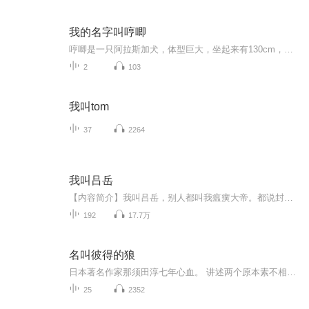
我的名字叫哼唧
哼唧是一只阿拉斯加犬，体型巨大，坐起来有130cm，它是一直听话又非常粘人的狗狗，他的故事影响着我们每一个人，孩子们从故事中学会关爱，学会感恩，懂得知足，懂得父母的爱！慢慢成长中的不止有孩子，还有我们自己！
2
103
我叫tom
37
2264
我叫吕岳
【内容简介】我叫吕岳，别人都叫我瘟癀大帝。都说封神是神仙杀劫，但成仙者应当逍遥自然，为何又要入这一场杀劫。仙，都是超脱与人的存在，他们万寿无疆，他们神通广大，他们漠视人间疾苦，他们看倦了红尘，这样的他们又为何会因为这区区一卷封神榜而汇聚...
192
17.7万
名叫彼得的狼
日本著名作家那须田淳七年心血。 讲述两个原本素不相识，性格迥异的日本男孩亮和明，与沉默寡言、一身故事的老人马克斯、与狼群失散的小狼彼得（马赫）在柏林相遇。为了让彼得回归狼群，他们踏上了逃亡般的冒险旅程。
25
2352