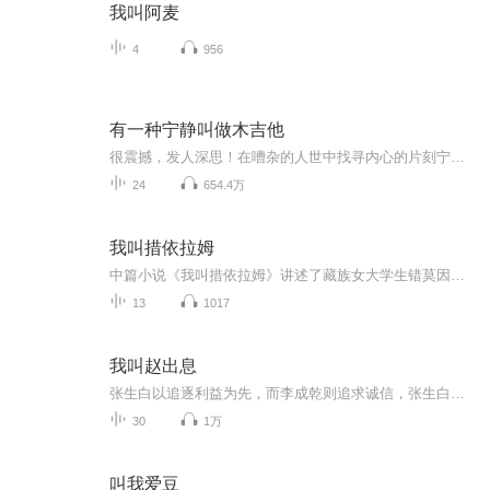
我叫阿麦
4
956
有一种宁静叫做木吉他
很震撼，发人深思！在嘈杂的人世中找寻内心的片刻宁静！大爱木吉他！【官方福利区】 发现你最近经常听轻音乐、纯音乐猜你喜欢喜马精选专辑《心理疗愈钢琴曲100首》一听就平静了，一听就困了缓解焦虑，帮助数百万听友入眠原价99元，福利区免费畅听！【点此...
24
654.4万
我叫措依拉姆
中篇小说《我叫措依拉姆》讲述了藏族女大学生错莫因为偶然机遇通过互联网互动平台展示非物质文化遗产——藏族锅庄，受到网民的关注喜欢，成为网红措依拉姆的经历。其间，错莫收获了成功的喜悦，也经受了挫折与失败。错莫在成长的困惑中不断成熟，不断走向...
13
1017
我叫赵出息
张生白以追逐利益为先，而李成乾则追求诚信，张生白用诡计迫使李成乾离职。李成乾回乡途中遭遇车祸，被凤凰村村民赵富贵舍命相救。为了报恩，李成乾留在凤凰村教书育人，并抚养救命恩人之子赵出息。其间李成乾与徒弟简影秘密创办公司，将一生经验传给赵出...
30
1万
叫我爱豆