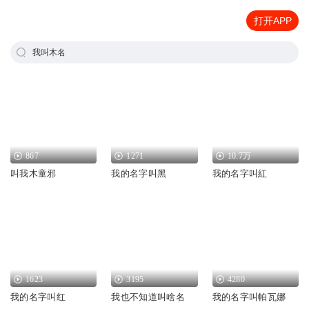
打开APP
我叫木名
867
1271
10.7万
叫我木童邪
我的名字叫黑
我的名字叫紅
1623
3195
4280
我的名字叫红
我也不知道叫啥名
我的名字叫帕瓦娜