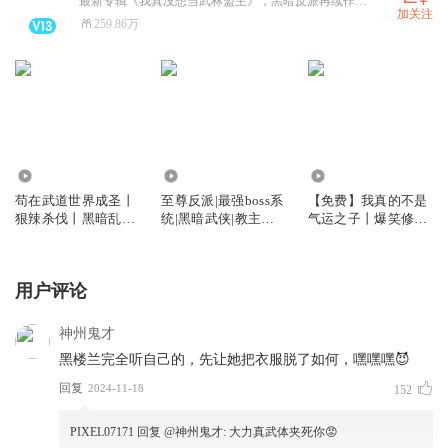
最新专辑《我真没想当武林盟主》，黑暗反派再续作！杀穿江湖，杀杀杀！
加关注
259.86万
9853.47万
6105.06万
6.41万
苟在武道世界成圣丨
至尊反派|最强boss系
【免费】我真的不是
狠辣杀伐丨黑暗乱世
统|黑暗武侠|教主大
气运之子丨爆笑修仙
丨老宝玉丨多人有声
人|老宝玉多人vip免
&热血玄幻多人有声
剧
费|多人有声剧
剧
用户评论
神州鬼才
黑楼兰完全听自己的，先让她把衣服脱了如何，嘿嘿嘿😈
回复
2024-11-18
152
PIXEL07171
回复 @
神州鬼才
:
大力真武体夹死你😡