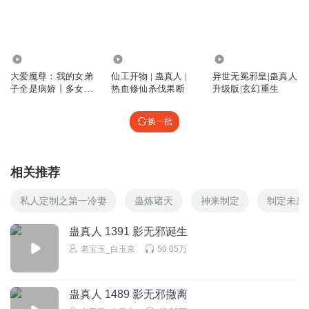
炼了定仙游，你没有信息，怎么知道哪里有好处可以捞？没
有春秋蝉，有了定仙游也没法当事后诸葛亮。我看你是一点
都没看懂。
304.55万
288
104.50万
回复
2024-11-25
30
大爱魔尊：我的女弟
仙工开物 | 蛊真人 |
异世无冕邪皇|蛊真人
子全是病娇丨多女播
热血修仙杀伐果断
升级版|玄幻重生
呵呵哒睡觉
回复 @
梅雪斋不白
:
影宗势力遍布五域，又有幽魂灌输
丨蛊真人丨大爱仙尊
的信息，有了定仙游就可辗转五域
换一批
双木_nw
定仙游
相关推荐
回复
2024-12-11
17
私人定制之第一冷妻
蛊炼诸天
神来制定
制定未来
ZHyan
回复 @
双木_nw
:
猎奇
蛊真人 1391 影无邪诞生
老宝玉_白玉京
50.05万
听友341377525
你也是个人才啊，人家说的是有了定仙游可以随意辗转五
蛊真人 1489 影无邪撤离
域，你却说春秋蝉
，人家说东，你却说西