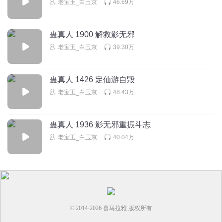
老宝玉_白玉京
46.69万
回复
2024-12-23
16
一袍清酒付_8n
回复 @
听友341377525
:
而且我记得前面也说过，6
蛊真人 1900 解救影无邪
转的定仙游只能传6转的蛊仙
老宝玉_白玉京
39.30万
诙谐的石头
蛊真人 1426 定仙游自毁
感觉方源炼制出定仙游真是个奇迹。。别人有好几种炼制定
老宝玉_白玉京
48.43万
仙游的方法却不练。。一直等到方源在三王传承炼用古法炼
制出来出来。。
回复
2024-11-15
16
蛊真人 1936 影无邪重振斗志
老宝玉_白玉京
40.04万
91刷到女朋友
回复 @
诙谐的石头
:
这东西最简单的就是三王山的那
个仙蛊炼的而且仙蛊唯一那个方法就只能哪里用，其他方法代价太
大了基本上都是逆炼的方法
深度研究
© 2014-
2026
喜马拉雅 版权所有
为什么方圆不让 狼牙地灵练定仙游？