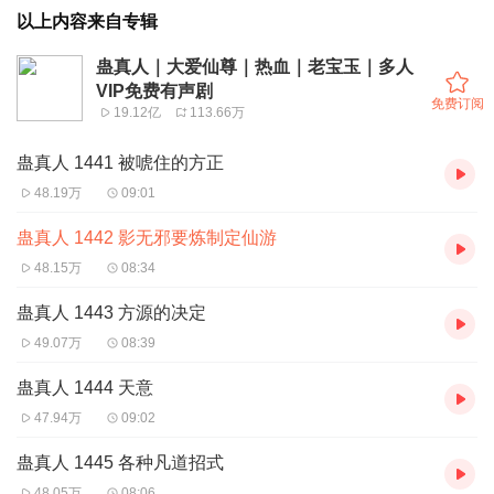
以上内容来自专辑
蛊真人｜大爱仙尊｜热血｜老宝玉｜多人
VIP免费有声剧
免费订阅
19.12亿
113.66万
蛊真人 1441 被唬住的方正
48.19万
09:01
蛊真人 1442 影无邪要炼制定仙游
48.15万
08:34
蛊真人 1443 方源的决定
49.07万
08:39
蛊真人 1444 天意
47.94万
09:02
蛊真人 1445 各种凡道招式
48.05万
08:06