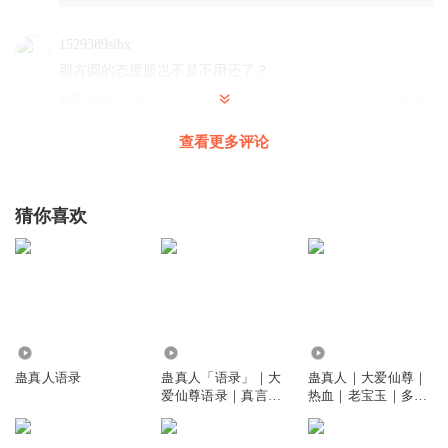
1529389sibx
那方圆的态度股岂不是不用还了？
回复
2024-12-30
90
查看更多评论
贯通天
回复 @
1529389sibx
:
包不用还的 直接占为己有
逐风gqy
猜你喜欢
调教黑楼兰
回复
2024-11-15
61
无耻本耻
他这么说，你可能没什么感觉，如果说把九转仙骨逆练成八
6.88万
6656
4513
转，你就明白了
蛊真人语录
蛊真人「语录」｜大
蛊真人｜大爱仙尊｜
回复
2024-11-15
34
爱仙尊语录｜真言~
热血｜老宝玉｜多人
｜语落星璇领衔
VIP免费有声
梅雪斋不白