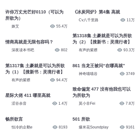
许你万丈光芒好0110（可以为
《冰炭同炉》第4集 高就
所欲为）
Cv八千里路
11万
姝艾
55.4万
第1318集 土豪就是可以为所欲
情商高就是无限包容吗？
为（2）【搜新书：灵境行者】
深夜读本书吧
802
有声的紫襟
93.3万
第1317集 土豪就是可以为所欲
861 当龙王被问“在哪高就”
为（1）【搜新书：灵境行者】
神奇喵喵谷
3749
有声的紫襟
94.4万
致命偏宠 477 没有他我也可以
星际大佬 411 哪里高就
为所欲为
涩谷余音
1.4万
莫小非Fei
7.8万
畅所欲言
501 所欲
怕冷的企鹅e
8193
爆米花Soundplay
9161