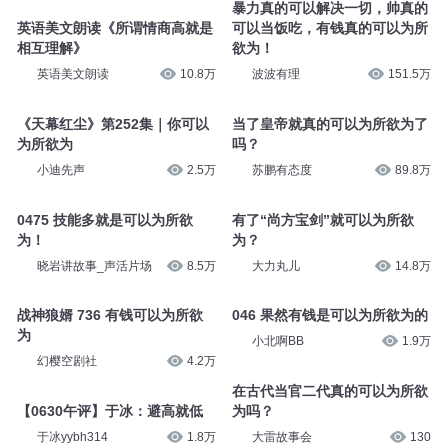
暴力真的可以解决一切，帅真的
英语美文朗读《所谓情商高就是
可以当饭吃，有钱真的可以为所
相互理解》
欲为！
英语美文朗读
10.8万
波波有理
151.5万
《天幕红尘》第252集｜你可以
当了皇帝就真的可以为所欲为了
为所欲为
吗？
小迪先声
2.5万
苏鹏有态度
89.8万
0475 技能多就是可以为所欲
有了“尚方宝剑”就可以为所欲
为！
为？
晓岩讲故事_声活片场
8.5万
大力丸儿
14.8万
战神狼婿 736 有钱可以为所欲
046 果然有钱是可以为所欲为的
为
小北啊BB
1.9万
幻樱空剧社
4.2万
在古代当官二代真的可以为所欲
【0630午评】于冰：避高就低
为吗？
于冰yybh314
1.8万
大雷故事会
130