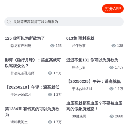
打开APP
灵能等级高就是可以为所欲为
125 你可以为所欲为了
013集 雨村高就
恐龙有声剧场
153
相伴故事
138
影评《独行月球》：笑点高就可
迟迟不觉131 你可以为所欲为
以骂观众么？
钩子_Jzi
1.4万
什么电苔孔老师
1.5万
【20250225】午评：避高就低
【20250218】午评：避高就低
于冰yybh314
1.1万
于冰yybh314
1.2万
血压高就是高血压？不要被血压
第1284章 有钱真的可以为所欲
高的假象所迷惑！
为
39健康网
2660
请叫我闰土
1.7万