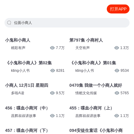
打开APP
位面小商人
小鬼和小商人
第797集 小商村人
精彩有声
7.7万
天空有声
1.3万
《小鬼和小商人》第02集
《小鬼和小商人》第01集
kting小人书
8281
kting小人书
9534
小商人 12月1日 星期四
0470集 我做一个小商人就好
多啦A读
9.5万
情栀文化传媒
5765
456：喋血小商河（中）
455：喋血小商河（上）
昌辉叔叔讲故事
1.1万
昌辉叔叔讲故事
1.1万
457：喋血小商河（下）
094安徒生童话《小鬼和小商