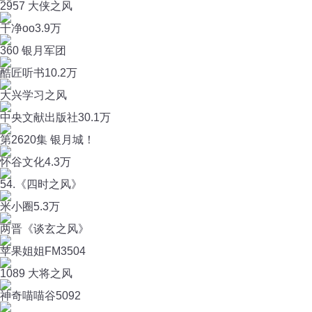
2957 大侠之风
干净oo
3.9万
360 银月军团
酷匠听书
10.2万
大兴学习之风
中央文献出版社
30.1万
第2620集 银月城！
怀谷文化
4.3万
54.《四时之风》
米小圈
5.3万
两晋《谈玄之风》
苹果姐姐FM
3504
1089 大将之风
神奇喵喵谷
5092