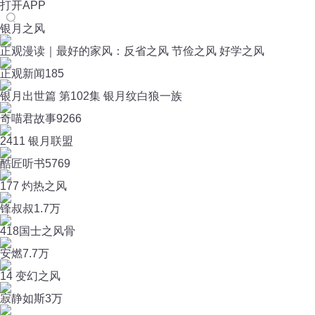
打开APP
银月之风
正观漫读｜最好的家风：反省之风 节俭之风 好学之风
正观新闻
185
银月出世篇 第102集 银月纹白狼一族
奇喵君故事
9266
2411 银月联盟
酷匠听书
5769
177 灼热之风
锋叔叔
1.7万
418国士之风骨
安燃
7.7万
14 变幻之风
寂静如斯
3万