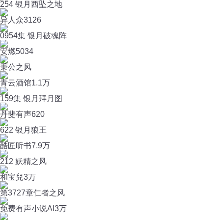
254 银月西坠之地
异人众
3126
0954集 银月破魂阵
安燃
5034
秉公之风
青云酒馆
1.1万
159集 银月拜月图
丹斐有声
620
622 银月狼王
酷匠听书
7.9万
212 妖精之风
和宝兒
3万
第3727章仁者之风
免费有声小说AI
3万