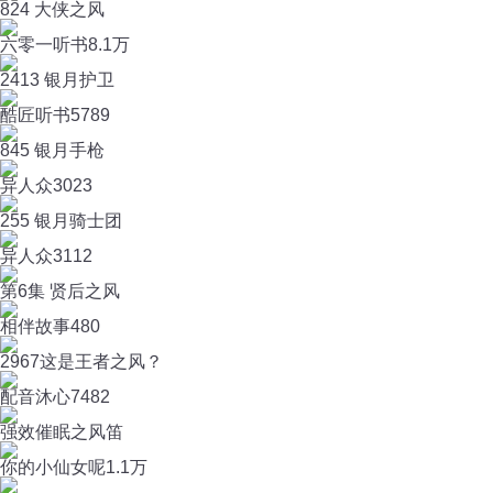
824 大侠之风
六零一听书
8.1万
2413 银月护卫
酷匠听书
5789
845 银月手枪
异人众
3023
255 银月骑士团
异人众
3112
第6集 贤后之风
相伴故事
480
2967这是王者之风？
配音沐心
7482
强效催眠之风笛
你的小仙女呢
1.1万