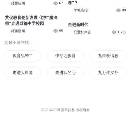
卷”？
封面新闻
67
羊城晚报
99
共促教育创新发展 化学“魔法
师”走进成都中学校园
走进新时代
封面新闻
95
只爱好声音
1.7万
您是不是在找：
教育纨绔二代
快穿之教育这个花心男主
九年爱情教育
走进大世界
走进我的心
九万年义务教育
被生活教育的日子
生育之神
魔王育成日记
问题神仙教育中心
我被系统教育了
育灵之界
© 2014-
2026
喜马拉雅 版权所有
仙君育妻记
义务教育
与少时的育儿日记