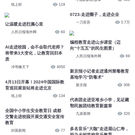
纸上听
119
0723-走进圈子，走进企业
一刀苏苏
5.7万
让温暖走进烈属心里
人民日报海外网
60
编程教育走进山乡课堂（迈
AI走进校园，会不会取代老师？
向“十五五”的民生图景）
将带来3大变化，让教育回归本
人民日报海外网
69
质
冲哥瞰天下
4050
新京报小记者走进通州禁毒教育
基地学习“防毒术”
4月13日开幕！2024中国国际教
新京报
306
育巡回展首站将走进北京
纸上听
134
代表团走进亚堆乡小学，见证藏
鄂民族团结教育新篇章
全国中小学生安全教育日 成都
九派新闻
320
交警走进校园开展交通安全宣传
教育
多名音乐“大咖”走进眉山仁寿，
封面新闻
77
助力乡村学校音乐教育