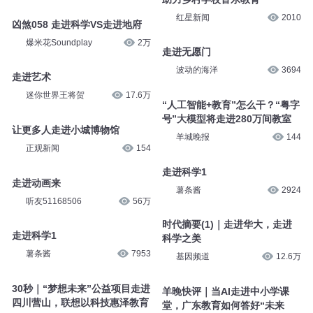
红星新闻
2010
凶煞058 走进科学VS走进地府
爆米花Soundplay
2万
走进无愿门
波动的海洋
3694
走进艺术
迷你世界王将贺
17.6万
“人工智能+教育”怎么干？“粤字
号”大模型将走进280万间教室
让更多人走进小城博物馆
羊城晚报
144
正观新闻
154
走进科学1
走进动画来
薯条酱
2924
听友51168506
56万
时代摘要(1)｜走进华大，走进
走进科学1
科学之美
薯条酱
7953
基因频道
12.6万
30秒｜“梦想未来”公益项目走进
羊晚快评｜当AI走进中小学课
四川营山，联想以科技惠泽教育
堂，广东教育如何答好“未来