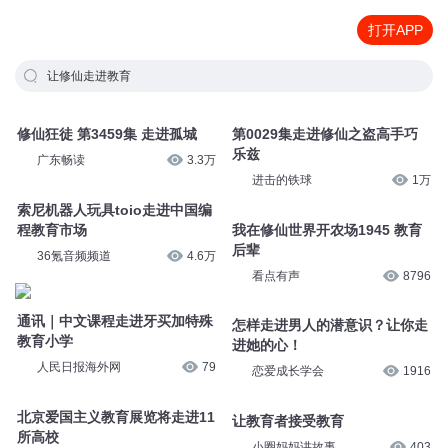
打开APP
让修仙走进教育
修仙狂徒 第3459集 走进孤城
第0029集走进修仙之盗高手巧
乐兹
广东畅读
3.3万
进击的铁球
1万
索尼机器人玩具toio走进中国编
程教育市场
我在修仙世界开农场1945 教育
后辈
36氪音频频道
4.6万
看点有声
8796
通讯｜中文课程走进牙买加特殊
怎样走进男人的潜意识？让你走
教育小学
进她的心！
人民日报海外网
79
恋爱成长学会
1916
北京爱国主义教育展览将走进11
让教育者接受教育
所高校
小圈妈妈讲故事
403