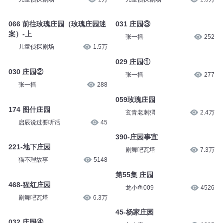
114 入住红酒庄园（红酒庄园疑
066 前往玫瑰庄园（玫瑰庄园迷
案）-上
案）-下
儿童侦探剧场
1万
儿童侦探剧场
1.5万
066 前往玫瑰庄园（玫瑰庄园迷
031 庄园③
案）-上
张一摇
252
儿童侦探剧场
1.5万
029 庄园①
030 庄园②
张一摇
277
张一摇
288
059玫瑰庄园
174 图什庄园
玄青老刺猬
2.4万
启辰说过要听话
45
390-庄园事宜
221-地下庄园
剧舞吧瓦塔
7.3万