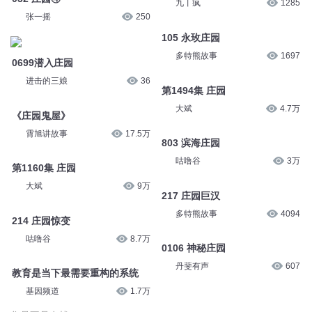
猫不理故事
5148
第55集 庄园
468-猩红庄园
龙小鱼009
4526
剧舞吧瓦塔
6.3万
45-杨家庄园
032 庄园④
九丨疯
1285
张一摇
250
105 永玫庄园
0699潜入庄园
多特熊故事
1697
进击的三娘
36
第1494集 庄园
《庄园鬼屋》
大斌
4.7万
霄旭讲故事
17.5万
803 滨海庄园
第1160集 庄园
咕噜谷
3万