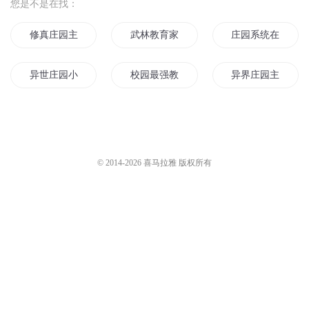
大斌
9万
217 庄园巨汉
214 庄园惊变
多特熊故事
4094
咕噜谷
8.7万
0106 神秘庄园
教育是当下最需要重构的系统
丹斐有声
607
基因频道
1.7万
您是不是在找：
修真庄园主
武林教育家
庄园系统在未来
异世庄园小生活
校园最强教师
异界庄园主
被生活教育的日子
我梦想的庄园
我的庄园
快穿之教育这个花心男主
我是大庄园主
九年爱情教育