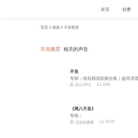
发现
分类
>
>
首页
搜索
不良教育
不良教育
相关的声音
不良
专辑：
徐良精选歌曲合集｜超高清
｜最好听的音乐MV
339
真心1972
《周八不良》
专辑：
8416
活泼的狒狒