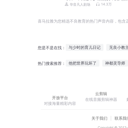
社出品|黑道榜前三
14.3万
华音凡人剧场
喜马拉雅为您精选不良教育的热门声音内容，包含
与少时的育儿日记
无良小教
您是不是在找：
被生活教育的日子
我被系统
他把世界玩坏了
神都灵导师
热门搜索推荐：
生育之神
快穿之教育这个花
震惊我成了王者荣耀新英雄
云剪辑
开放平台
在线音频剪辑神器
对接海量精彩内容
关于我们
联系我
Copyright © 2012-