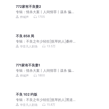
772家有不良妻2
专辑：
情杀大案丨人间情罪丨谋杀 骗保
伦理 虐恋 凶杀案
1705
烨城声
不良 858 局
专辑：
不良之年少轻狂|抚琴的人|桑梓剧
社出品|黑道榜前三
13.5万
华音凡人剧场
771家有不良妻1
专辑：
情杀大案丨人间情罪丨谋杀 骗保
伦理 虐恋 凶杀案
1800
烨城声
不良 102 约饭
专辑：
不良之年少轻狂|抚琴的人|黑道榜
前三|多人有声剧
15.8万
华音凡人剧场