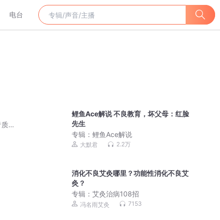
电台
鲤鱼Ace解说 不良教育，坏父母：红脸
先生
音质
专辑：
鲤鱼Ace解说
2.2万
大默君
消化不良艾灸哪里？功能性消化不良艾
灸？
专辑：
艾灸治病108招
7153
冯名雨艾灸