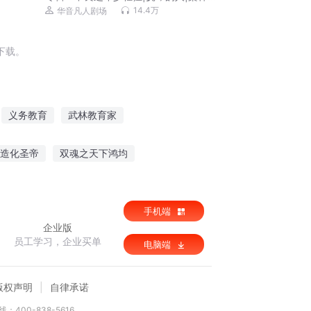
社出品|黑道榜前三
14.4万
华音凡人剧场
下载。
义务教育
武林教育家
园之教育系统
育灵之界
爱即是教育
造化圣帝
双魂之天下鸿均
异能军嫂逆袭日常
寒门悍妻
手机端
企业版
员工学习，企业买单
电脑端
版权声明
自律承诺
：400-838-5616