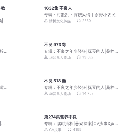
失教
1632集 不良人
专辑：
村欲乱：寡嫂风情丨乡野小农民
丨妙手神医丨很纯很暧昧
场|直
2550
情栀文化传媒
不良 973 等
桑梓剧
专辑：
不良之年少轻狂|抚琴的人|桑梓剧
社出品|黑道榜前三
13.8万
华音凡人剧场
不良 518 蠢
黑道榜
专辑：
不良之年少轻狂|抚琴的人|桑梓剧
社出品|黑道榜前三
14.7万
华音凡人剧场
第274集营养不良
|一
专辑：
临时搭档|悬疑探案|CV执事X妖
仙|双强|多人有声剧
4199
CV执事