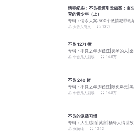
情罪纪实：不良视频引发凶案：丧
育的青少年（上）
专辑：
情杀大案:500个激情犯罪现
抵人性阴暗面|尚文情罪录
13万
大舌头尚文
不良 1271 撞
专辑：
不良之年少轻狂|抚琴的人|
社出品|黑道榜前三
14.5万
华音凡人剧场
不良 240 赌
专辑：
不良之年少轻狂|限免爆更|
前三|多人有声剧
14.8万
华音凡人剧场
不良的谈话习惯
专辑：
人生感悟|莫言|杨绛人情世故
句顶一万句
1342
刘婉纯