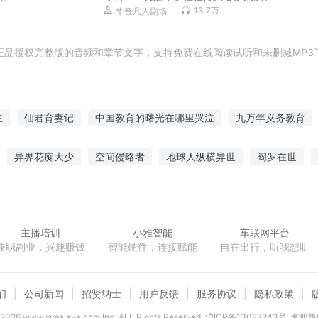
社出品|黑道榜前三
13.7万
华音凡人剧场
正品授权完整版的音频和章节文字，支持免费在线阅读试听和未删减MP3
主
仙君育妻记
中国教育的曙光在哪里哭泣
九万年义务教育
教育了
教育纨绔二代
九年爱情教育
问题神仙教育中心
庄
异界花痴大少
空间侵略者
地球人纵横异世
阎罗在世
心男主
让修仙走进教育
轮回之无良教师
魔王育成日记
仙凡契约
小公子你媳妇又没了
农门药女有点田
未来的亦能
主播培训
小雅智能
车联网平台
兼职副业，兴趣赚钱
智能硬件，连接赋能
自在出行，听我想听
们
公司新闻
招贤纳士
用户反馈
服务协议
隐私政策
2026
www.ximalaya.com lnc. ALL Rights Reserved
沪ICP备13027243号
客服热线