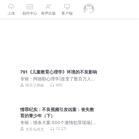
上传
创作中心
有声出版
客户端
791《儿童教育心理学》环境的不良影响
专辑：
阿德勒心理学|改变了数百万人人
生的心理宝典|樊登叶文推荐 心理学
695
明月小师妹
情罪纪实：不良视频引发凶案：丧失教
育的青少年（下）
专辑：
情杀大案:500个激情犯罪现场|直
抵人性阴暗面|尚文情罪录
12.2万
大舌头尚文