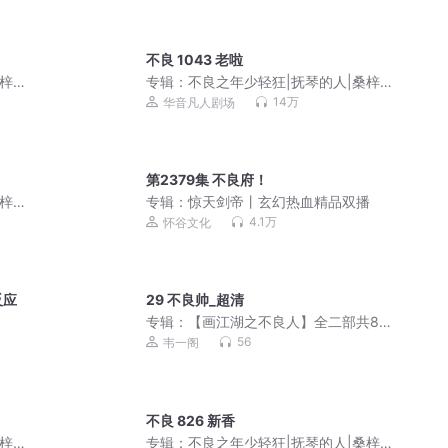
不良 1043 老啦
桑梓剧
专辑：
不良之年少轻狂|抚琴的人|桑梓剧
社出品|黑道榜前三
14万
华音凡人剧场
第2379集 不良府！
桑梓剧
专辑：
惊天剑帝丨玄幻热血精品双播
4.1万
怀谷文化
反应
29 不良帅_超清
专辑：
【画江湖之不良人】全二部共84
集动漫
56
韦一阁
不良 826 新香
桑梓剧
专辑：
不良之年少轻狂|抚琴的人|桑梓剧