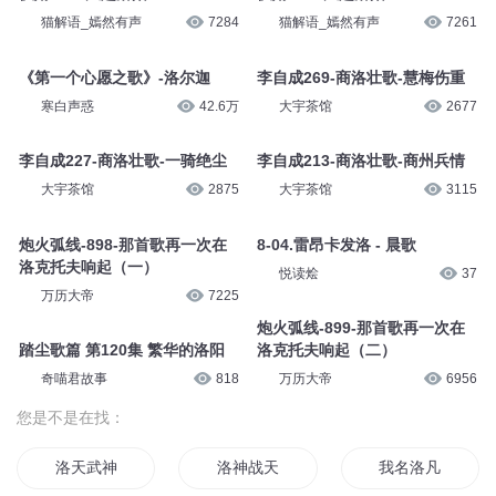
猫解语_嫣然有声
7284
猫解语_嫣然有声
7261
《第一个心愿之歌》-洛尔迦
李自成269-商洛壮歌-慧梅伤重
寒白声惑
42.6万
大宇茶馆
2677
李自成227-商洛壮歌-一骑绝尘
李自成213-商洛壮歌-商州兵情
大宇茶馆
2875
大宇茶馆
3115
炮火弧线-898-那首歌再一次在
8-04.雷昂卡发洛 - 晨歌
洛克托夫响起（一）
悦读烩
37
万历大帝
7225
炮火弧线-899-那首歌再一次在
踏尘歌篇 第120集 繁华的洛阳
洛克托夫响起（二）
奇喵君故事
818
万历大帝
6956
您是不是在找：
洛天武神
洛神战天
我名洛凡