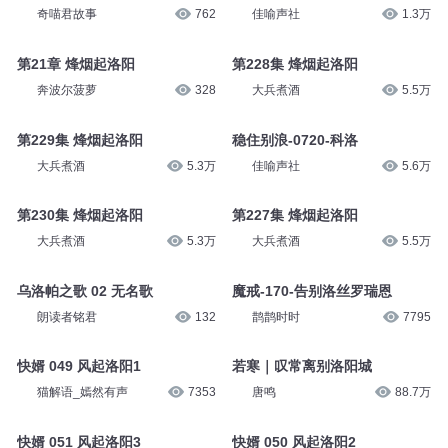
奇喵君故事
762
佳喻声社
1.3万
第21章 烽烟起洛阳
第228集 烽烟起洛阳
奔波尔菠萝
328
大兵煮酒
5.5万
第229集 烽烟起洛阳
稳住别浪-0720-科洛
大兵煮酒
5.3万
佳喻声社
5.6万
第230集 烽烟起洛阳
第227集 烽烟起洛阳
大兵煮酒
5.3万
大兵煮酒
5.5万
乌洛帕之歌 02 无名歌
魔戒-170-告别洛丝罗瑞恩
朗读者铭君
132
鹊鹊时时
7795
快婿 049 风起洛阳1
若寒｜叹常离别洛阳城
猫解语_嫣然有声
7353
唐鸣
88.7万
快婿 051 风起洛阳3
快婿 050 风起洛阳2