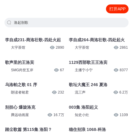
打开APP
洛起别歌
李自成231-商洛壮歌-四处火起
李自成264-商洛壮歌-四处起火
大宇茶馆
2890
大宇茶馆
2861
歌声里的王洛宾
1129西部歌王王洛宾
SMG尚世五岸
67
主播宁小宁
8377
乌洛帕之歌 01 序
歌坛大魔王 246 夏洛
朗读者铭君
232
流三声
6.2万
别担心 爆旋洛克
003集 洛阳起义
腾远动画屋
16.7万
知史小灶
1109
踏尘歌篇 第115集 洛阳？
稳住别浪 1068-科洛