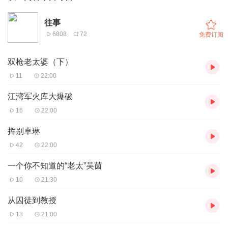
往事
6808
72
免费订阅
双枪老太婆（下）
11
22:00
江湾军火库大爆破
16
22:00
挥别卓琳
42
22:00
一个你不知道的“老太”吴茵
10
21:30
从囚徒到教授
13
21:00