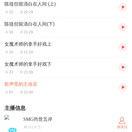
陈琏但留清白在人间 (上)
22
20:29
陈琏但留清白在人间(下)
16
21:29
女魔术师的拿手好戏上
16
21:10
女魔术师的拿手好戏下
23
21:09
歌声里的王洛宾
67
21:50
主播信息
SMG尚世五岸
加关注
103.97万