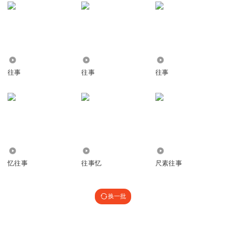
1477
91.42万
3076
往事
往事
往事
2383
931
2.78万
忆往事
往事忆
尺素往事
换一批