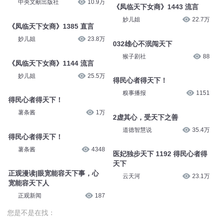
中央文献出版社
10.9万
《凤临天下女商》1443 流言
妙儿姐
22.7万
《凤临天下女商》1385 直言
妙儿姐
23.8万
032雄心不泯闯天下
猴子剧社
88
《凤临天下女商》1144 流言
妙儿姐
25.5万
得民心者得天下！
糗事播报
1151
得民心者得天下！
薯条酱
1万
2虚其心，受天下之善
道德智慧说
35.4万
得民心者得天下！
薯条酱
4348
医妃独步天下 1192 得民心者得
天下
正观漫读|眼宽能容天下事，心
云天河
23.1万
宽能容天下人
正观新闻
187
您是不是在找：