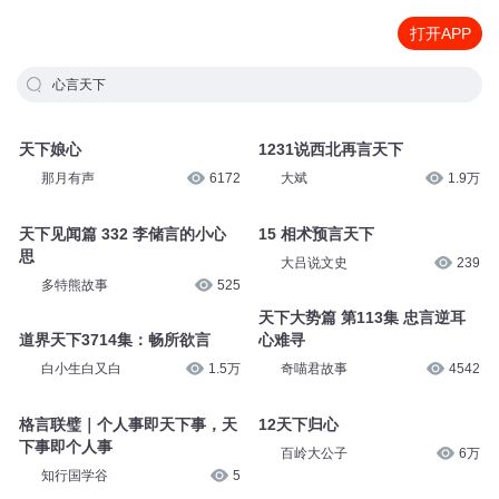
打开APP
心言天下
天下娘心
1231说西北再言天下
那月有声
6172
大斌
1.9万
天下见闻篇 332 李储言的小心
15 相术预言天下
思
大吕说文史
239
多特熊故事
525
天下大势篇 第113集 忠言逆耳
道界天下3714集：畅所欲言
心难寻
白小生白又白
1.5万
奇喵君故事
4542
格言联璧｜个人事即天下事，天
12天下归心
下事即个人事
百岭大公子
6万
知行国学谷
5