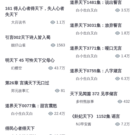
道界天下1481集：说出誓言
161 得人心者得天下，失人心者
白小生白又白
3.5万
失天下
大吕说书
1.1万
道界天下3031集：放弃誓言
白小生白又白
1.8万
引言002天下诗人皆入蜀
靓仔山雀
1563
道界天下3771集：哑口无言
白小生白又白
1.4万
明天下 45 可怜天下父母心
幻樱空
43.7万
道界天下0755集：八字箴言
白小生白又白
6.3万
第26章 言满天下无口过
郑元故事汇
81
天下见闻篇 372 见李储言
多特熊故事
432
道界天下0077集：甜言震怒
白小生白又白
22.4万
《卦妃天下》 1152集 谣言
NJ早安酱
7.2万
得民心者得天下