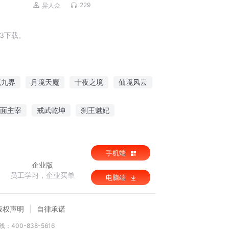
缘
229
异人众
3下载。
境九界
月境天魔
十夜之境
仙境风云
修仙道无境
三国梦境
面主宰
戒武乾坤
刹王魅妃
杖行于世
手机端
企业版
员工学习，企业买单
电脑端
版权声明
自律承诺
：400-838-5616