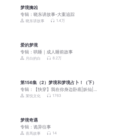
梦境擒凶
专辑：
晓东讲故事-大案追踪
1.4万
晓东讲故事
爱的梦境
专辑：
哄睡｜成人睡前故事
8.2万
月白的白
第156集（2）梦境和梦境占卜！（下）
专辑：
【快穿】我在你身边卧底|妖仙|毁
音绅士|科幻|悬疑
1763
莱悦文化
梦境奇遇
专辑：
诡异往事
14
喜馬故事