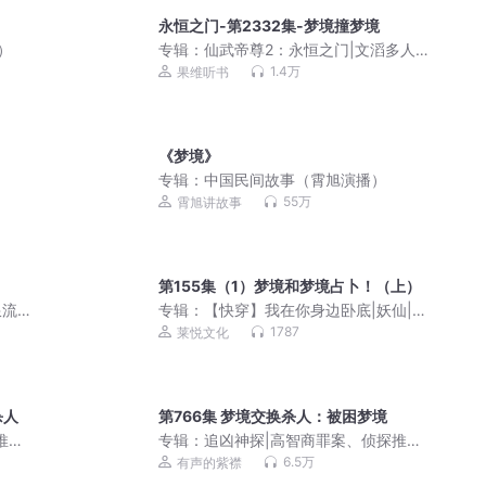
永恒之门-第2332集-梦境撞梦境
）
专辑：
仙武帝尊2：永恒之门|文滔多人
剧
1.4万
果维听书
《梦境》
专辑：
中国民间故事（霄旭演播）
55万
霄旭讲故事
第155集（1）梦境和梦境占卜！（上）
流 |
专辑：
【快穿】我在你身边卧底|妖仙|毁
音绅士|科幻|悬疑
1787
莱悦文化
杀人
第766集 梦境交换杀人：被困梦境
推
专辑：
追凶神探|高智商罪案、侦探推
理、都市悬疑|多人有声剧
6.5万
有声的紫襟