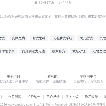
眠 缓解焦虑抑郁
15.2万
TONES音乐
含正品授权完整版的音频和章节文字，支持免费在线阅读试听和未删减MP
之境
真武之境
仙境之神
天道梦境系统
大元星境
九
梦境
境界之空之境界
世界边境
武境帝君
仙神境界
神话版李白
我真的法力无边
独家私宠
我是小怪
红警之位
精神体成神就能改变世界
八零奋斗小军嫂
网游之猎魔手传说
主播培训
小雅智能
车联网平台
兼职副业，兴趣赚钱
智能硬件，连接赋能
自在出行，听我想听
们
公司新闻
招贤纳士
用户反馈
服务协议
隐私政策
2026
www.ximalaya.com lnc. ALL Rights Reserved
沪ICP备13027243号
客服热线