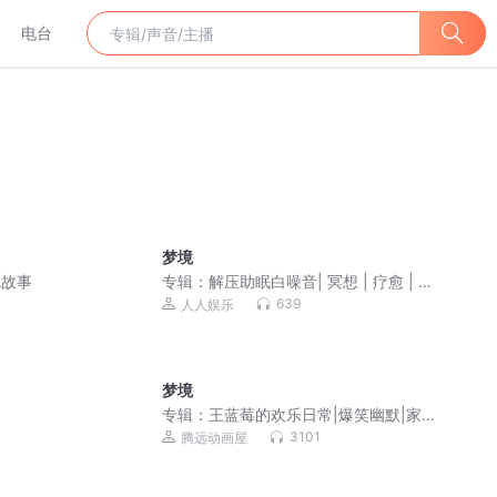
电台
梦境
鬼故事
专辑：
解压助眠白噪音| 冥想 | 疗愈 | 睡
眠音乐
639
人人娱乐
梦境
专辑：
王蓝莓的欢乐日常|爆笑幽默|家庭
剧
3101
腾远动画屋