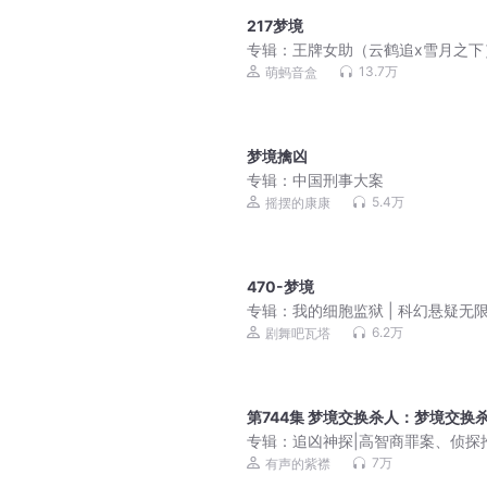
217梦境
专辑：
王牌女助（云鹤追x雪月之下
13.7万
萌蚂音盒
梦境擒凶
专辑：
中国刑事大案
5.4万
摇摆的康康
470-梦境
专辑：
我的细胞监狱 | 科幻悬疑无限
3D精品多人剧
6.2万
剧舞吧瓦塔
第744集 梦境交换杀人：梦境交换
专辑：
追凶神探|高智商罪案、侦探
理、都市悬疑|多人有声剧
7万
有声的紫襟