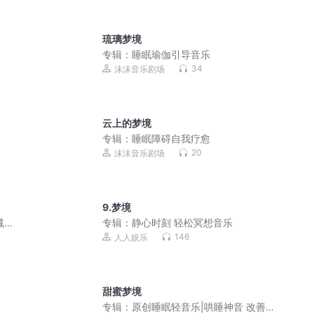
琉璃梦境
专辑：
睡眠瑜伽引导音乐
34
沫沫音乐剧场
云上的梦境
专辑：
睡眠障碍自我疗愈
20
沫沫音乐剧场
9.梦境
减压
专辑：
静心时刻 轻松冥想音乐
146
人人娱乐
甜蜜梦境
专辑：
原创睡眠轻音乐|哄睡神音 改善睡