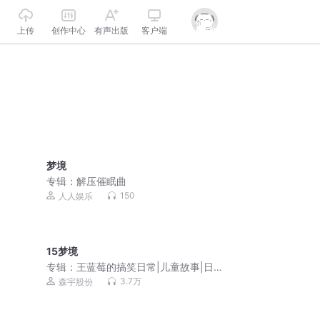
上传
创作中心
有声出版
客户端
梦境
专辑：
解压催眠曲
150
人人娱乐
15梦境
专辑：
王蓝莓的搞笑日常|儿童故事|日常
爆笑|亲子成长
3.7万
森宇股份