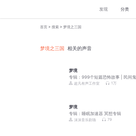
发现
分类
>
>
首页
搜索
梦境之三国
梦境之三国
相关的声音
梦境
专辑：
999个短篇恐怖故事 | 民间
1万
超凡有声工作室
梦境
专辑：
睡眠加速器 冥想专辑
79
沫沫音乐剧场