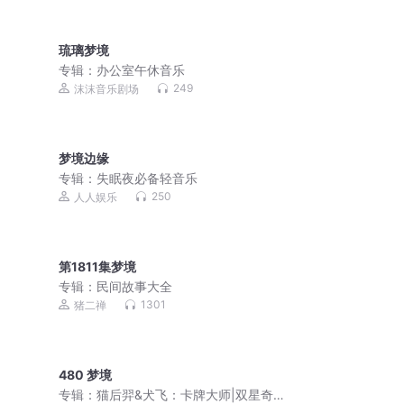
琉璃梦境
专辑：
办公室午休音乐
249
沫沫音乐剧场
梦境边缘
专辑：
失眠夜必备轻音乐
250
人人娱乐
第1811集梦境
专辑：
民间故事大全
1301
猪二禅
480 梦境
专辑：
猫后羿&犬飞：卡牌大师|双星奇