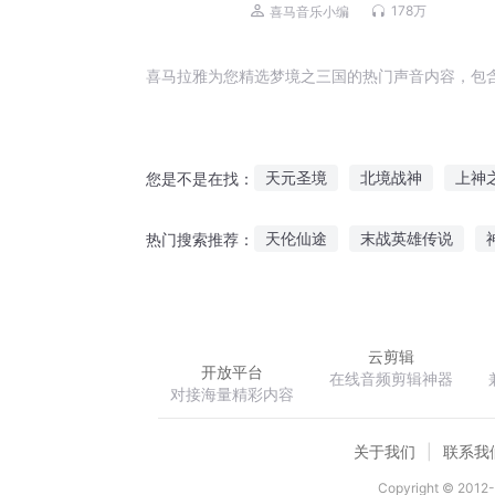
178万
喜马音乐小编
喜马拉雅为您精选梦境之三国的热门声音内容，包
天元圣境
北境战神
上神
您是不是在找：
圣境世界
无我之境
火影
天伦仙途
末战英雄传说
热门搜索推荐：
大道莫邪
转世重生仙门世界
云剪辑
开放平台
在线音频剪辑神器
对接海量精彩内容
关于我们
联系我
Copyright © 2012-