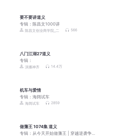
要不要讲道义
专辑：
陈昌文1000讲
566
陈昌文创业商学院_二
八门江湖27道义
专辑：
14.4万
演播神齐
机车与爱情
专辑：
海阔试车
2859
海阔试车
做藩王 1074集 道义
专辑：
从今天开始做藩王 | 穿越逆袭争