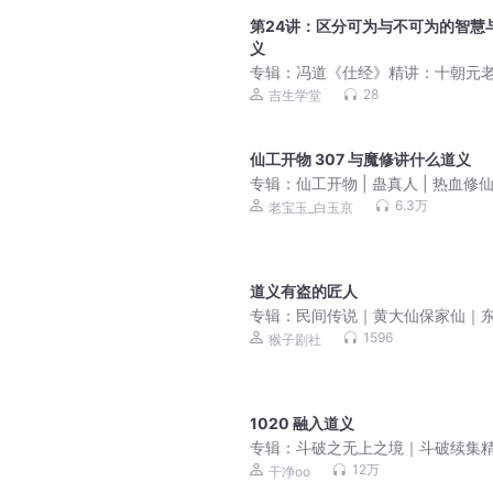
第24讲：区分可为与不可为的智慧
义
专辑：
冯道《仕经》精讲：十朝元
官心得｜太平年时代
28
吉生学堂
仙工开物 307 与魔修讲什么道义
专辑：
仙工开物 | 蛊真人 | 热血修
果断 | 大爱仙尊 | 老宝玉多人有声
6.3万
老宝玉_白玉京
道义有盗的匠人
专辑：
民间传说｜黄大仙保家仙｜
玄乎事儿
1596
猴子剧社
1020 融入道义
专辑：
斗破之无上之境｜斗破续集
多人剧
12万
干净oo