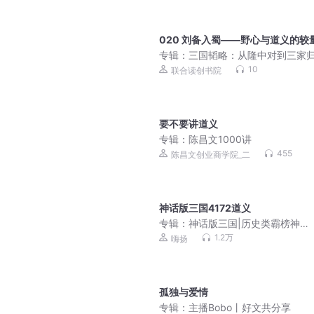
020 刘备入蜀——野心与道义的较
专辑：
三国韬略：从隆中对到三家
10
联合读创书院
要不要讲道义
专辑：
陈昌文1000讲
455
陈昌文创业商学院_二
神话版三国4172道义
专辑：
神话版三国|历史类霸榜神
作|4000万人追读|嗨扬领衔有声剧
1.2万
嗨扬
孤独与爱情
专辑：
主播Bobo丨好文共分享