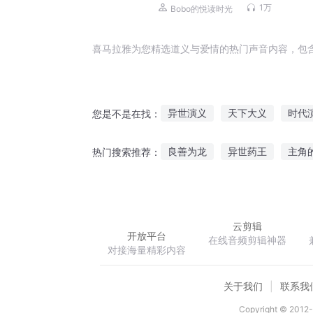
1万
Bobo的悦读时光
喜马拉雅为您精选道义与爱情的热门声音内容，包
异世演义
天下大义
时代
您是不是在找：
星云之自由名义
九州演义
良善为龙
异世药王
主角
热门搜索推荐：
归义无声
纨绔修神记
求退人间界
云剪辑
开放平台
在线音频剪辑神器
对接海量精彩内容
关于我们
联系我
Copyright © 2012-