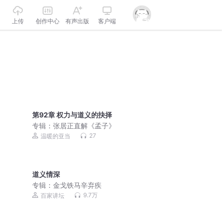
上传
创作中心
有声出版
客户端
第92章 权力与道义的抉择
专辑：
张居正直解《孟子》
27
温暖的亚当
道义情深
专辑：
金戈铁马辛弃疾
9.7万
百家讲坛