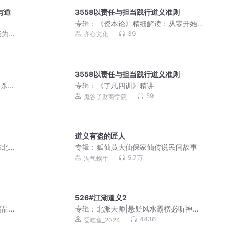
与道
3558以责任与担当践行道义准则
专辑：
《资本论》精细解读：从零开始
读懂经济学
老为
39
齐心文化
3558以责任与担当践行道义准则
仙杀伐
专辑：
《了凡四训》精讲
剧
59
鬼谷子财商学院
道义有盗的匠人
东北
专辑：
狐仙黄大仙保家仙传说民间故事
5.7万
淘气蜗牛
526#江湖道义2
精品
专辑：
北派天师|悬疑风水霸榜必听神作
爆款灵异|VIP免费
4436
爱吃鱼_2024