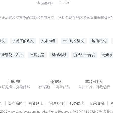
19万
演播神齐
含正品授权完整版的音频和章节文字，支持免费在线阅读试听和未删减MP
演义
以魔王的名义
义本为道
十二时空演义
地仙演义
西游演义
元明演义
三国都是演义
世界演义
我义天下
的正确使用方法
再说洪荒
机械地球
新圣斗士传说
进击在
霹雳之大夫的自我修养
轩辕隋唐
嗜血双刃
冰苍煞界
造化
主播培训
小雅智能
车联网平台
兼职副业，兴趣赚钱
智能硬件，连接赋能
自在出行，听我想听
们
公司新闻
招贤纳士
用户反馈
服务协议
隐私政策
2026
www.ximalaya.com lnc. ALL Rights Reserved
沪ICP备13027243号
客服热线