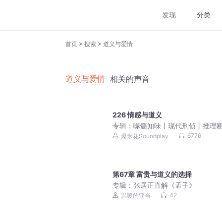
发现
分类
>
>
首页
搜索
道义与爱情
道义与爱情
相关的声音
226 情感与道义
专辑：
噬髓知味丨现代刑侦丨推理
6776
爆米花Soundplay
第67章 富贵与道义的选择
专辑：
张居正直解《孟子》
42
温暖的亚当