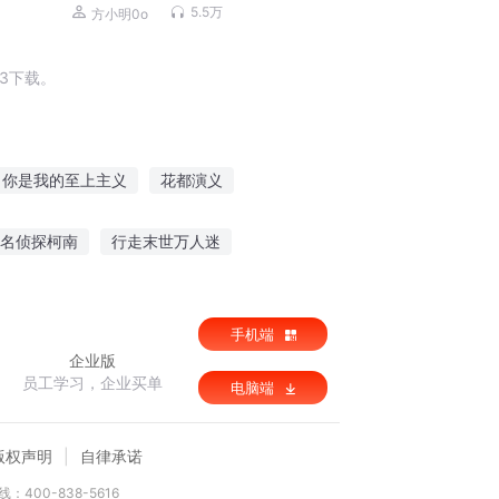
霸 | VIP免费
5.5万
方小明0o
3下载。
你是我的至上主义
花都演义
神圣演义
义演三国
异云演义
名侦探柯南
行走末世万人迷
道诀
手机端
企业版
员工学习，企业买单
电脑端
版权声明
自律承诺
：400-838-5616