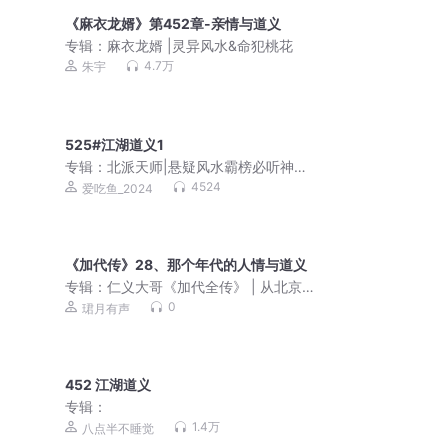
《麻衣龙婿》第452章-亲情与道义
专辑：
麻衣龙婿 |灵异风水&命犯桃花
4.7万
朱宇
525#江湖道义1
专辑：
北派天师|悬疑风水霸榜必听神作
爆款灵异|VIP免费
4524
爱吃鱼_2024
《加代传》28、那个年代的人情与道义
专辑：
仁义大哥《加代全传》 | 从北京
顽主到深圳王
0
珺月有声
452 江湖道义
专辑：
1.4万
八点半不睡觉