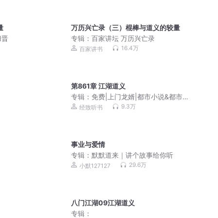
量
万历兴亡录（三）棍棒与道义的较量
归晋
专辑：
百家讲坛 万历兴亡录
16.4万
百家讲书
第861章 江湖道义
专辑：
免费|上门龙婿|都市小说&都市生
活&恩怨情深
9.3万
经致听书
事业与爱情
专辑：
默默道来｜讲个故事给你听
29.6万
小默127127
八门江湖09江湖道义
专辑：