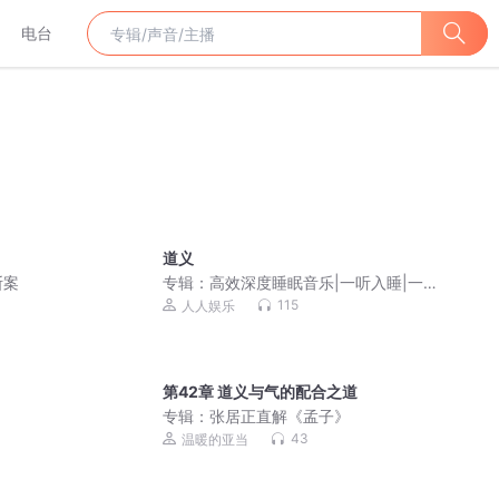
电台
道义
断案
专辑：
高效深度睡眠音乐|一听入睡|一听
就困|快速入睡
115
人人娱乐
第42章 道义与气的配合之道
专辑：
张居正直解《孟子》
43
温暖的亚当