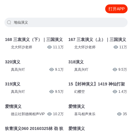
打开APP
地仙演义
168 三袁演义（下）｜三国演义
167 三袁演义（上）｜三国演义
北大怀沙老师
11.1万
北大怀沙老师
11万
320演义
318演义
真高兴吖
9.1万
真高兴吖
9.5万
319演义
15【封神演义】1419 神仙打架
真高兴吖
9.5万
幻樱空
1.4万
爱情演义
爱情演义
德云社郭德纲相声VIP
10.2万
喜马相声来乐
35
狄青演义060 20160325林 劲 狄
爱情演义